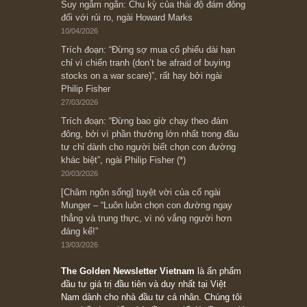
[Châm ngôn sống] “Làm sao để trở nên giàu
có? Hãy kỷ luật chuẩn bị từng bước một cho
những cú “fast spurts”; rồi đến cuối đời, nếu
người nào xứng đáng, thì ắt sẽ trở nên giàu
có (*)” – cố ngài Charlie Munger
05/06/2026
Ấn phẩm Kỳ 82 (Bản cắt)
08/05/2026
Suy ngẫm ngắn: Chu kỳ của thái độ đám đông
đối với rủi ro, ngài Howard Marks
10/04/2026
Trích đoạn: “Đừng sợ mua cổ phiếu dài hạn
chỉ vì chiến tranh (don’t be afraid of buying
stocks on a war scare)”, rất hay bởi ngài
Philip Fisher
27/03/2026
Trích đoạn: “Đừng bao giờ chạy theo đám
đông, bởi vì phần thưởng lớn nhất trong đầu
tư chỉ dành cho người biết chọn con đường