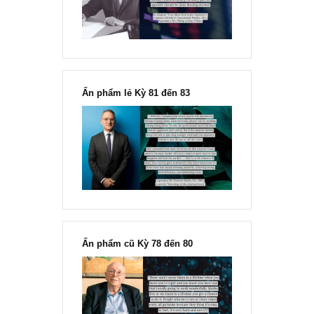
Fisher
Ấn phẩm lẻ Kỳ 81 đến 83