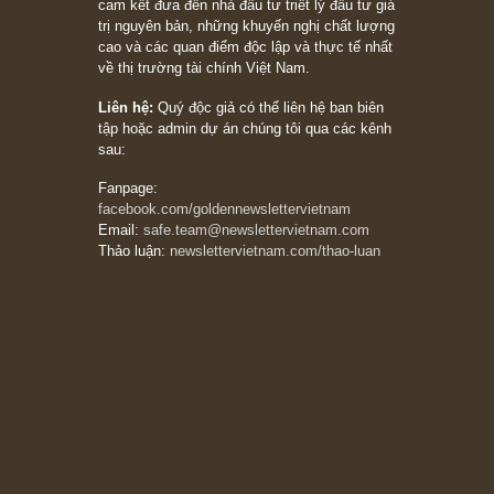
khác biệt”, ngài Philip Fisher (*)
20/03/2026
[Châm ngôn sống] tuyệt vời của cố ngài
Munger – “Luôn luôn chọn con đường ngay
thẳng và trung thực, vì nó vắng người hơn
đáng kể!”
13/03/2026
The Golden Newsletter Vietnam
là ấn phẩm
đầu tư giá trị đầu tiên và duy nhất tại Việt
Nam dành cho nhà đầu tư cá nhân. Chúng tôi
cam kết đưa đến nhà đầu tư triết lý đầu tư giá
trị nguyên bản, những khuyến nghị chất lượng
cao và các quan điểm độc lập và thực tế nhất
về thị trường tài chính Việt Nam.
Liên hệ:
Quý độc giả có thể liên hệ ban biên
tập hoặc admin dự án chúng tôi qua các kênh
sau:
Fanpage: