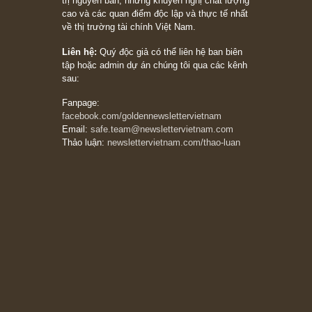
20/03/2026
[Châm ngôn sống] tuyệt vời của cố ngài
Munger – “Luôn luôn chọn con đường ngay
thẳng và trung thực, vì nó vắng người hơn
đáng kể!”
13/03/2026
The Golden Newsletter Vietnam
là ấn phẩm
đầu tư giá trị đầu tiên và duy nhất tại Việt
Nam dành cho nhà đầu tư cá nhân. Chúng tôi
cam kết đưa đến nhà đầu tư triết lý đầu tư giá
trị nguyên bản, những khuyến nghị chất lượng
cao và các quan điểm độc lập và thực tế nhất
về thị trường tài chính Việt Nam.
Liên hệ:
Quý độc giả có thể liên hệ ban biên
tập hoặc admin dự án chúng tôi qua các kênh
sau:
Fanpage:
facebook.com/goldennewslettervietnam