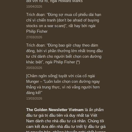
có? Hãy kỷ luật chuẩn bị từng bước một cho
những cú “fast spurts”; rồi đến cuối đời, nếu
người nào xứng đáng, thì ắt sẽ trở nên giàu
có (*)” – cố ngài Charlie Munger
05/06/2026
Ấn phẩm Kỳ 82 (Bản cắt)
08/05/2026
Suy ngẫm ngắn: Chu kỳ của thái độ đám đông
đối với rủi ro, ngài Howard Marks
10/04/2026
Trích đoạn: “Đừng sợ mua cổ phiếu dài hạn
chỉ vì chiến tranh (don’t be afraid of buying
stocks on a war scare)”, rất hay bởi ngài
Philip Fisher
27/03/2026
Trích đoạn: “Đừng bao giờ chạy theo đám
đông, bởi vì phần thưởng lớn nhất trong đầu
tư chỉ dành cho người biết chọn con đường
khác biệt”, ngài Philip Fisher (*)