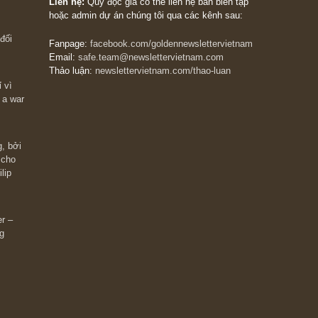
The Golden Newsletter Vietnam
là ấn phẩm đầu
giá trị đầu tiên và duy nhất tại Việt Nam dành cho
 giàu có? Hãy
nhà đầu tư cá nhân. Chúng tôi cam kết đưa đến 
ững cú “fast
đầu tư triết lý đầu tư giá trị nguyên bản, những
ào xứng đáng,
khuyến nghị chất lượng cao và các quan điểm độ
 Charlie Munger
lập và thực tế nhất về thị trường tài chính Việt N
Liên hệ:
Quý độc giả có thể liên hệ ban biên tập
hoặc admin dự án chúng tôi qua các kênh sau:
m đông đối
Fanpage:
facebook.com/goldennewslettervietnam
Email:
safe.team@newslettervietnam.com
Thảo luận:
newslettervietnam.com/thao-luan
 hạn chỉ vì
tocks on a war
đám đông, bởi