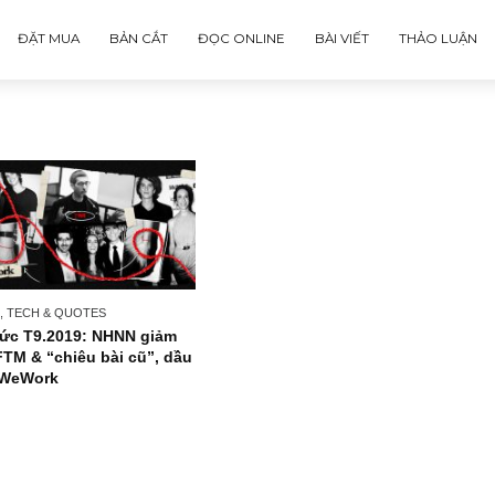
ĐẶT MUA
BẢN CẮT
ĐỌC ONLINE
BÀI VIẾT
NEWS, TECH & QUOTES
Tin tức T9.2019: NHNN giảm
LS, FTM & “chiêu bài cũ”, dầu
mỏ, WeWork