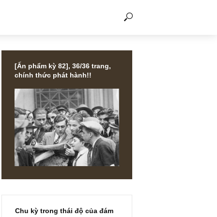
THẢO LUẬN
[Ấn phẩm kỳ 82], 36/36 trang,
chính thức phát hành!!