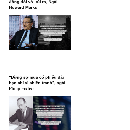
Chu kỳ trong thái độ của đám
đông đối với rủi ro, Ngài
Howard Marks
“Đừng sợ mua cổ phiếu dài
hạn chỉ vì chiến tranh”, ngài
Philip Fisher