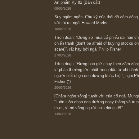
Bài viết gần đây nhất
[Châm ngôn sống] “Làm sao để trở nên
kỷ luật chuẩn bị từng bước một cho nh
spurts”; rồi đến cuối đời, nếu người n
thì ắt sẽ trở nên giàu có (*)” – cố ngài
05/06/2026
Ấn phẩm Kỳ 82 (Bản cắt)
08/05/2026
Suy ngẫm ngắn: Chu kỳ của thái độ đá
với rủi ro, ngài Howard Marks
10/04/2026
Trích đoạn: “Đừng sợ mua cổ phiếu dài
chiến tranh (don’t be afraid of buying s
scare)”, rất hay bởi ngài Philip Fisher
27/03/2026
Trích đoạn: “Đừng bao giờ chạy theo 