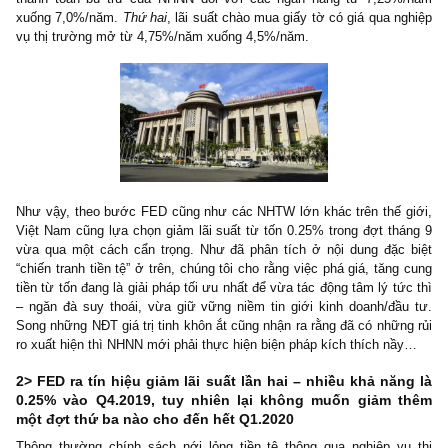
Thứ nhất
, theo QĐ số 1870/QĐ-NHNN ngày 12/9/2019, giảm lãi suấ
cấp vốn từ 6,25%/năm xuống 6,0%/năm; lãi suất tái chiết kh
4,25%/năm xuống 4,0%/năm; lãi suất cho vay qua đêm trong 
toán điện tử liên ngân hàng và cho vay bù đắp thiếu hụt vốn 
thanh toán bù trừ của NHNN đối với các ngân hàng từ 7,25
xuống 7,0%/năm.
Thứ hai
, lãi suất chào mua giấy tờ có giá qua n
vụ thị trường mở từ 4,75%/năm xuống 4,5%/năm.
Như vậy, theo bước FED cũng như các NHTW lớn khác trên thế 
Việt Nam cũng lựa chọn giảm lãi suất từ tốn 0.25% trong đợt th
vừa qua một cách cẩn trọng. Như đã phân tích ở nội dung đặc
“chiến tranh tiền tệ” ở trên, chúng tôi cho rằng việc phá giá, tăng
tiền từ tốn đang là giải pháp tối ưu nhất để vừa tác động tâm lý tứ
– ngăn đà suy thoái, vừa giữ vững niềm tin giới kinh doanh/đầ