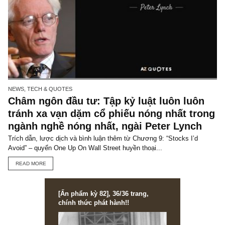
NEWS, TECH & QUOTES
Châm ngôn đầu tư: Người ta thường tín
toán quá nhiều và suy nghĩ quá ít – ngài
Munger
Trong giới chuyên gia ở phố Wall, người ta thường chú trọng qu
đến các mô hình tài chính của doanh nghiệp trên bảng tính Excel,