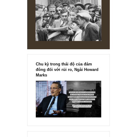
mô...
READ MORE
NEWS, TECH & QUOTES
Châm ngôn đầu tư: Tập kỷ luật luôn luô
tránh xa vạn dặm cổ phiếu nóng nhất tr
ngành nghề nóng nhất, ngài Peter Lynch