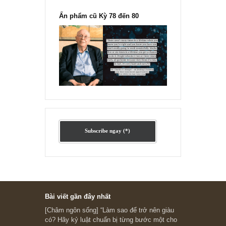
đông đối với rủi ro, Ngài Howard
Marks
“Đừng sợ mua cổ phiếu dài hạn
chỉ vì chiến tranh”, ngài Philip
Fisher