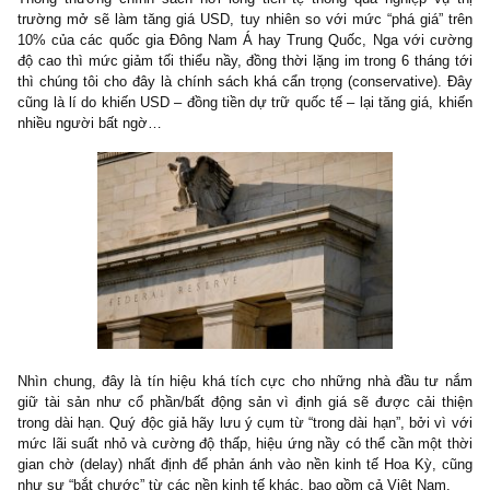
Song những NĐT giá trị tinh khôn ắt cũng nhận ra rằng đã có nhữn
ro xuất hiện thì NHNN mới phải thực hiện biện pháp kích thích n
2> FED ra tín hiệu giảm lãi suất lần hai – nhiều khả nă
0.25% vào Q4.2019, tuy nhiên lại không muốn giảm 
một đợt thứ ba nào cho đến hết Q1.2020
Thông thường chính sách nới lỏng tiền tệ thông qua nghiệp v
trường mở sẽ làm tăng giá USD, tuy nhiên so với mức “phá giá”
10% của các quốc gia Đông Nam Á hay Trung Quốc, Nga với 
độ cao thì mức giảm tối thiểu nầy, đồng thời lặng im trong 6 thán
thì chúng tôi cho đây là chính sách khá cẩn trọng (conservative)
cũng là lí do khiến USD – đồng tiền dự trữ quốc tế – lại tăng giá, 
nhiều người bất ngờ…