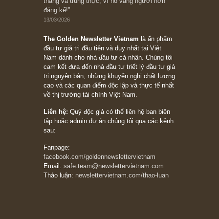
Subscribe ngay (*)
Bài viết gần đây nhất
[Châm ngôn sống] “Làm sao để trở nên giàu
có? Hãy kỷ luật chuẩn bị từng bước một cho
những cú “fast spurts”; rồi đến cuối đời, nếu
người nào xứng đáng, thì ắt sẽ trở nên giàu
có (*)” – cố ngài Charlie Munger
05/06/2026