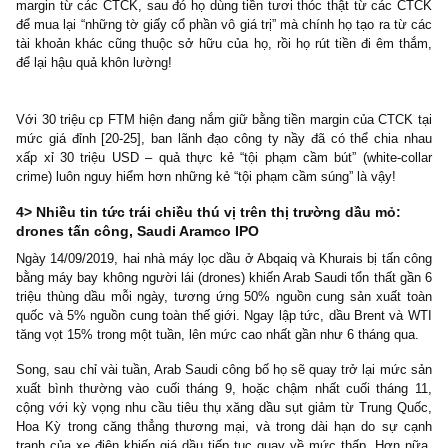
Nhìn chung, nguyên nhân lớn nhất nằm ở
việc áp đặt chỉ tiêu
trưởng ở các CTCK
dẫn đến kẽ hở cho vay margin khá tương t
các case lừa đảo tín dụng ngân hàng, móc nối với cán bộ bên t
Chúng tôi ước tính có không dưới 10% công ty trên sàn hiện nay
“kinh doanh giá cổ phiếu” của họ: bằng nhiều thủ thuật kế 
marketing, thương lượng, họ thế chấp cổ phần đang nắm đ
margin từ các CTCK, sau đó họ dùng tiền tươi thóc thật từ các
để mua lại “những tờ giấy cổ phần vô giá trị” mà chính họ tạo ra t
tài khoản khác cũng thuộc sở hữu của họ, rồi họ rút tiền đi êm 
để lại hậu quả khôn lường!
Với 30 triệu cp FTM hiện đang nắm giữ bằng tiền margin của CTC
mức giá đỉnh [20-25], ban lãnh đạo công ty nầy đã có thể chia
xấp xỉ 30 triệu USD – quả thực kẻ “tội phạm cầm bút” (white-c
crime) luôn nguy hiểm hơn những kẻ “tội phạm cầm súng” là vậy!