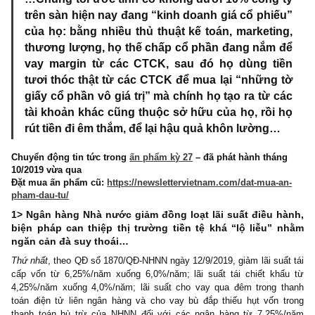
…Chúng tôi ước tính có không dưới 10% công 
trên sàn hiện nay đang “kinh doanh giá cổ phiế
của họ: bằng nhiều thủ thuật kế toán, marketin
thương lượng, họ thế chấp cổ phần đang nắm 
vay margin từ các CTCK, sau đó họ dùng ti
tươi thóc thật từ các CTCK để mua lại “những 
giấy cổ phần vô giá trị” mà chính họ tạo ra từ c
tài khoản khác cũng thuộc sở hữu của họ, rồi 
rút tiền đi êm thắm, để lại hậu quả khôn lường…
Chuyển động tin tức trong
ấn phẩm kỳ 27
– đã phát hành thán
10/2019 vừa qua
Đặt mua ấn phẩm cũ:
https://newslettervietnam.com/dat-mua-a
pham-dau-tu/
1> Ngân hàng Nhà nước giảm đồng loạt lãi suất điều h
biện pháp can thiệp thị trường tiền tệ khá “lộ liễu” 
ngăn cản đà suy thoái…