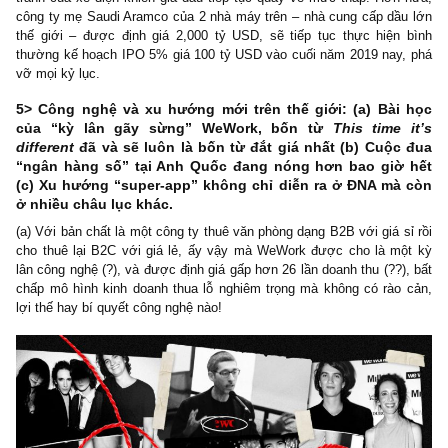
4> Nhiều tin tức trái chiều thú vị trên thị trường dầu mỏ:
drones tấn công, Saudi Aramco IPO
Ngày 14/09/2019, hai nhà máy lọc dầu ở Abqaiq và Khurais bị tấn
bằng máy bay không người lái (drones) khiến Arab Saudi tổn thất 
triệu thùng dầu mỗi ngày, tương ứng 50% nguồn cung sản xuất
quốc và 5% nguồn cung toàn thế giới. Ngay lập tức, dầu Brent v
tăng vọt 15% trong một tuần, lên mức cao nhất gần như 6 tháng q
Song, sau chỉ vài tuần, Arab Saudi công bố họ sẽ quay trở lại mứ
xuất bình thường vào cuối tháng 9, hoặc chậm nhất cuối thán
cộng với kỳ vọng nhu cầu tiêu thụ xăng dầu sụt giảm từ Trung 
Hoa Kỳ trong căng thẳng thương mại, và trong dài hạn do sự
tranh của xe điện khiến giá dầu tiếp tục quay về mức thấp. Hơn
công ty mẹ Saudi Aramco của 2 nhà máy trên – nhà cung cấp dầ
thế giới – được định giá 2,000 tỷ USD, sẽ tiếp tục thực hiện
thường kế hoạch IPO 5% giá 100 tỷ USD vào cuối năm 2019 nay
vỡ mọi kỷ lục.
5> Công nghệ và xu hướng mới trên thế giới: (a) Bài
của “kỳ lân gãy sừng” WeWork, bốn từ
This time