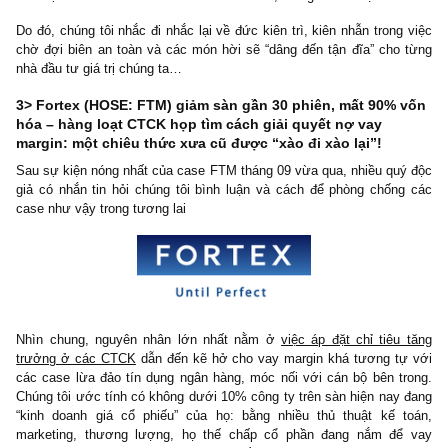
Nhìn chung, đây là tín hiệu khá tích cực cho những nhà đầu t
giữ tài sản như cổ phần/bất động sản vì định giá sẽ được cải 
trong dài hạn. Quý độc giả hãy lưu ý cụm từ “trong dài hạn”, bởi v
mức lãi suất nhỏ và cường độ thấp, hiệu ứng nầy có thể cần một
gian chờ (delay) nhất định để phản ánh vào nền kinh tế Hoa Kỳ,
như sự “bắt chước” từ các nền kinh tế khác, bao gồm cả Việt Na
Do đó, chúng tôi nhắc đi nhắc lại về đức kiên trì, kiên nhẫn trong
chờ đợi biên an toàn và các món hời sẽ “dâng đến tận đĩa” cho
nhà đầu tư giá trị chúng ta…
3> Fortex (HOSE: FTM) giảm sàn gần 30 phiên, mất 90%
hóa – hàng loạt CTCK họp tìm cách giải quyết nợ vay
margin: một chiêu thức xưa cũ được “xào đi xào lại”!
Sau sự kiện nóng nhất của case FTM tháng 09 vừa qua, nhiều qu
giả có nhắn tin hỏi chúng tôi bình luận và cách để phòng chốn
case như vậy trong tương lai