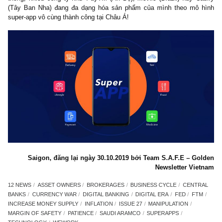
(c) Mặc dù nghe đến thuật ngữ siêu ứng dụng (superapp), ngư
thường nghĩ ngay đến Châu Á/Đông Nam Á như WeChat, Didi, 
Go-Jek với hàng chục ứng dụng/dịch vụ con trong một ứng
chung. Giờ đây, sau khi đạt được thị phần nhất định trong mảng t
thống, nhiều công ty như PayTM (Ấn Độ), Movile (Brazil) hay C