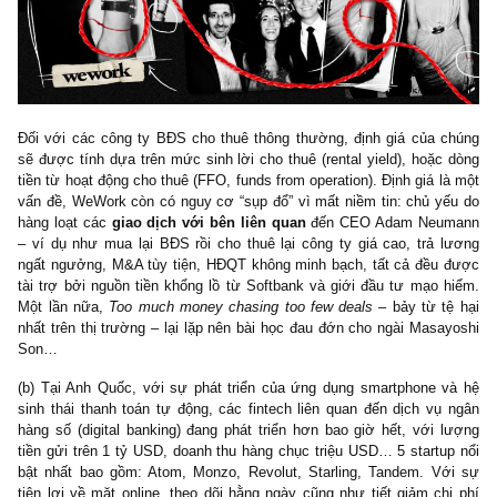
different
đã và sẽ luôn là bốn từ đắt giá nhất (b) Cuộc
“ngân hàng số” tại Anh Quốc đang nóng hơn bao giờ
(c) Xu hướng “super-app” không chỉ diễn ra ở ĐNA mà
ở nhiều châu lục khác.
(a) Với bản chất là một công ty thuê văn phòng dạng B2B với giá s
cho thuê lại B2C với giá lẻ, ấy vậy mà WeWork được cho là m
lân công nghệ (?), và được định giá gấp hơn 26 lần doanh thu (??)
chấp mô hình kinh doanh thua lỗ nghiêm trọng mà không có rào
lợi thế hay bí quyết công nghệ nào!