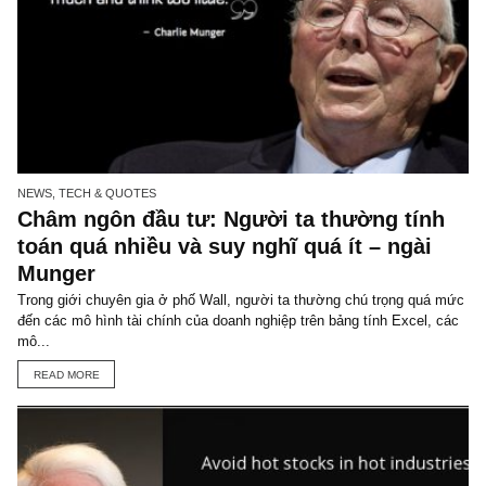
INCREASE MONEY SUPPLY
INFLATION
ISSUE 27
MANIPULATION
MARGIN OF SAFETY
PATIENCE
SAUDI ARAMCO
SUPERAPPS
TECHNOLOGY
WEWORK
TGN_S.A.F.E Team
Đội biên tập S.A.F.E
VIEW ALL POSTS
You may also like