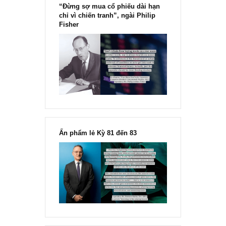
Trích dẫn, lược dịch và bình luận thêm từ Chương 9: “Stocks I’d
Avoid” – quyển One Up On Wall Street huyền thoại...
READ MORE
[Ấn phẩm kỳ 82], 36/36 trang,
chính thức phát hành!!
Chu kỳ trong thái độ của đám