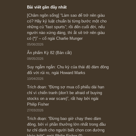
Subscribe ngay (*)
Bài viết gần đây nhất
[Châm ngôn sống] “Làm sao để trở nên giàu
có? Hãy kỷ luật chuẩn bị từng bước một cho
những cú “fast spurts”; rồi đến cuối đời, nếu
người nào xứng đáng, thì ắt sẽ trở nên giàu
có (*)” – cố ngài Charlie Munger
05/06/2026
Ấn phẩm Kỳ 82 (Bản cắt)
08/05/2026
Suy ngẫm ngắn: Chu kỳ của thái độ đám đông