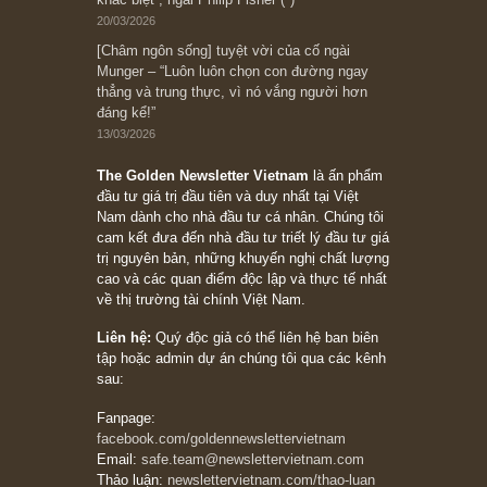
đối với rủi ro, ngài Howard Marks
10/04/2026
Trích đoạn: “Đừng sợ mua cổ phiếu dài hạn
chỉ vì chiến tranh (don’t be afraid of buying
stocks on a war scare)”, rất hay bởi ngài
Philip Fisher
27/03/2026
Trích đoạn: “Đừng bao giờ chạy theo đám
đông, bởi vì phần thưởng lớn nhất trong đầu
tư chỉ dành cho người biết chọn con đường
khác biệt”, ngài Philip Fisher (*)
20/03/2026
[Châm ngôn sống] tuyệt vời của cố ngài
Munger – “Luôn luôn chọn con đường ngay
thẳng và trung thực, vì nó vắng người hơn
đáng kể!”
13/03/2026
The Golden Newsletter Vietnam
là ấn phẩm