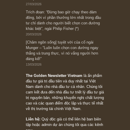
có (*)” – cố ngài Charlie Munger
05/06/2026
Ấn phẩm Kỳ 82 (Bản cắt)
08/05/2026
Suy ngẫm ngắn: Chu kỳ của thái độ đám đông
đối với rủi ro, ngài Howard Marks
10/04/2026
Trích đoạn: “Đừng sợ mua cổ phiếu dài hạn
chỉ vì chiến tranh (don’t be afraid of buying
stocks on a war scare)”, rất hay bởi ngài
Philip Fisher
27/03/2026
Trích đoạn: “Đừng bao giờ chạy theo đám
đông, bởi vì phần thưởng lớn nhất trong đầu
tư chỉ dành cho người biết chọn con đường
khác biệt”, ngài Philip Fisher (*)
20/03/2026
[Châm ngôn sống] tuyệt vời của cố ngài
Munger – “Luôn luôn chọn con đường ngay