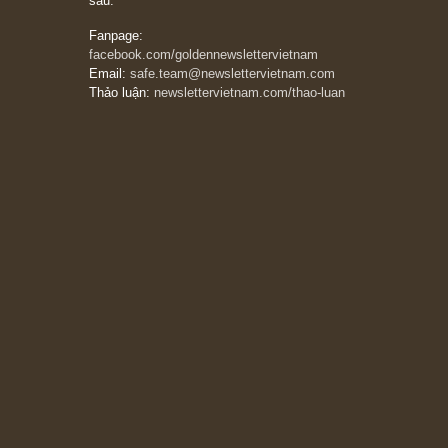
thẳng và trung thực, vì nó vắng người hơn
đáng kể!”
13/03/2026
The Golden Newsletter Vietnam
là ấn phẩm
đầu tư giá trị đầu tiên và duy nhất tại Việt
Nam dành cho nhà đầu tư cá nhân. Chúng tôi
cam kết đưa đến nhà đầu tư triết lý đầu tư giá
trị nguyên bản, những khuyến nghị chất lượng
cao và các quan điểm độc lập và thực tế nhất
về thị trường tài chính Việt Nam.
Liên hệ:
Quý độc giả có thể liên hệ ban biên
tập hoặc admin dự án chúng tôi qua các kênh
sau:
Fanpage:
facebook.com/goldennewslettervietnam
Email:
safe.team@newslettervietnam.com
Thảo luận:
newslettervietnam.com/thao-luan