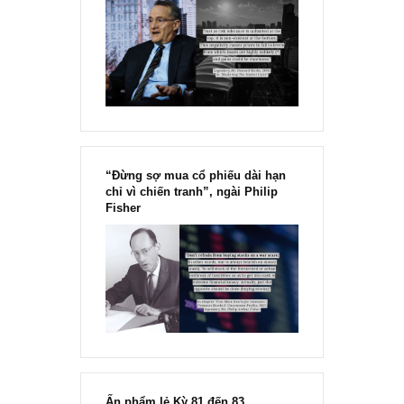
Chu kỳ trong thái độ của đám
đông đối với rủi ro, Ngài Howard
Marks
“Đừng sợ mua cổ phiếu dài hạn
chỉ vì chiến tranh”, ngài Philip
Fisher