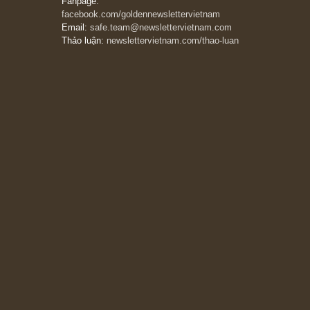
13/03/2026
The Golden Newsletter Vietnam
là ấn phẩm
đầu tư giá trị đầu tiên và duy nhất tại Việt
Nam dành cho nhà đầu tư cá nhân. Chúng tôi
cam kết đưa đến nhà đầu tư triết lý đầu tư giá
trị nguyên bản, những khuyến nghị chất lượng
cao và các quan điểm độc lập và thực tế nhất
về thị trường tài chính Việt Nam.
Liên hệ:
Quý độc giả có thể liên hệ ban biên
tập hoặc admin dự án chúng tôi qua các kênh
sau:
Fanpage:
facebook.com/goldennewslettervietnam
Email:
safe.team@newslettervietnam.com
Thảo luận:
newslettervietnam.com/thao-luan