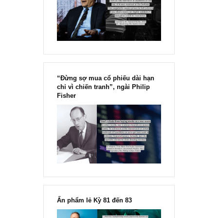
đông đối với rủi ro, Ngài Howard
Marks
“Đừng sợ mua cổ phiếu dài hạn
chỉ vì chiến tranh”, ngài Philip
Fisher