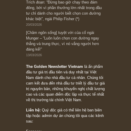
Ấn phẩm Kỳ 82 (Bản cắt)
08/05/2026
Suy ngẫm ngắn: Chu kỳ của thái độ đám đông
đối với rủi ro, ngài Howard Marks
10/04/2026
Trích đoạn: “Đừng sợ mua cổ phiếu dài hạn
chỉ vì chiến tranh (don’t be afraid of buying
stocks on a war scare)”, rất hay bởi ngài
Philip Fisher
27/03/2026
Trích đoạn: “Đừng bao giờ chạy theo đám
đông, bởi vì phần thưởng lớn nhất trong đầu
tư chỉ dành cho người biết chọn con đường
khác biệt”, ngài Philip Fisher (*)
20/03/2026
[Châm ngôn sống] tuyệt vời của cố ngài
Munger – “Luôn luôn chọn con đường ngay
thẳng và trung thực, vì nó vắng người hơn
đáng kể!”