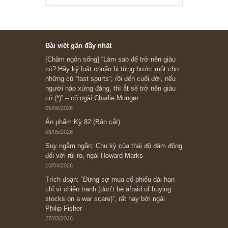
Subscribe ngay (*)
Bài viết gần đây nhất
[Châm ngôn sống] “Làm sao để trở nên giàu
có? Hãy kỷ luật chuẩn bị từng bước một cho
những cú “fast spurts”; rồi đến cuối đời, nếu
người nào xứng đáng, thì ắt sẽ trở nên giàu
có (*)” – cố ngài Charlie Munger
05/06/2026