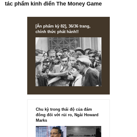
PERSONS, HISTORIES & TALES
Câu chuyện rất đời, chân thực về Harry – trí
tác phẩm kinh điển The Money Game
[Ấn phẩm kỳ 82], 36/36 trang,
chính thức phát hành!!
Chu kỳ trong thái độ của đám