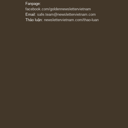
đáng kể!”
13/03/2026
The Golden Newsletter Vietnam
là ấn phẩm
đầu tư giá trị đầu tiên và duy nhất tại Việt
Nam dành cho nhà đầu tư cá nhân. Chúng tôi
cam kết đưa đến nhà đầu tư triết lý đầu tư giá
trị nguyên bản, những khuyến nghị chất lượng
cao và các quan điểm độc lập và thực tế nhất
về thị trường tài chính Việt Nam.
Liên hệ:
Quý độc giả có thể liên hệ ban biên
tập hoặc admin dự án chúng tôi qua các kênh
sau:
Fanpage:
facebook.com/goldennewslettervietnam
Email:
safe.team@newslettervietnam.com
Thảo luận:
newslettervietnam.com/thao-luan