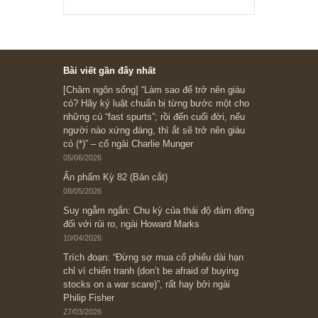
Subscribe ngay (*)
Bài viết gần đây nhất
[Châm ngôn sống] “Làm sao để trở nên giàu
có? Hãy kỷ luật chuẩn bị từng bước một cho
những cú “fast spurts”; rồi đến cuối đời, nếu
người nào xứng đáng, thì ắt sẽ trở nên giàu
có (*)” – cố ngài Charlie Munger
05/06/2026