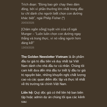
Ấn phẩm Kỳ 82 (Bản cắt)
08/05/2026
Suy ngẫm ngắn: Chu kỳ của thái độ đám đông
đối với rủi ro, ngài Howard Marks
10/04/2026
Trích đoạn: “Đừng sợ mua cổ phiếu dài hạn
chỉ vì chiến tranh (don’t be afraid of buying
stocks on a war scare)”, rất hay bởi ngài
Philip Fisher
27/03/2026
Trích đoạn: “Đừng bao giờ chạy theo đám
đông, bởi vì phần thưởng lớn nhất trong đầu
tư chỉ dành cho người biết chọn con đường
khác biệt”, ngài Philip Fisher (*)
20/03/2026
[Châm ngôn sống] tuyệt vời của cố ngài
Munger – “Luôn luôn chọn con đường ngay
thẳng và trung thực, vì nó vắng người hơn