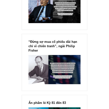
Chu kỳ trong thái độ của đám
đông đối với rủi ro, Ngài Howard
Marks
“Đừng sợ mua cổ phiếu dài hạn
chỉ vì chiến tranh”, ngài Philip
Fisher