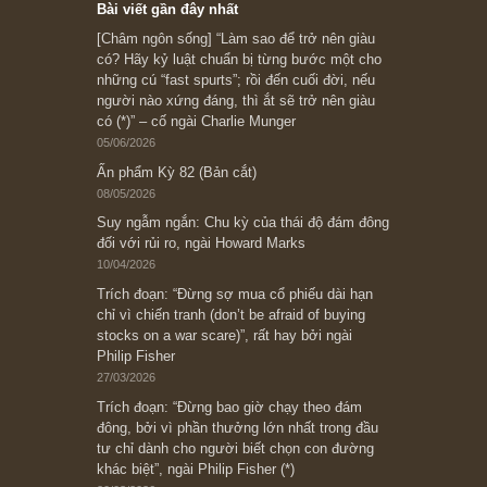
Subscribe ngay (*)
Bài viết gần đây nhất
[Châm ngôn sống] “Làm sao để trở nên giàu
có? Hãy kỷ luật chuẩn bị từng bước một cho
những cú “fast spurts”; rồi đến cuối đời, nếu
người nào xứng đáng, thì ắt sẽ trở nên giàu
có (*)” – cố ngài Charlie Munger
05/06/2026
Ấn phẩm Kỳ 82 (Bản cắt)
08/05/2026
Suy ngẫm ngắn: Chu kỳ của thái độ đám đông