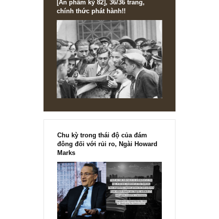
[Ấn phẩm kỳ 82], 36/36 trang,
chính thức phát hành!!
Chu kỳ trong thái độ của đám
đông đối với rủi ro, Ngài Howard
Marks