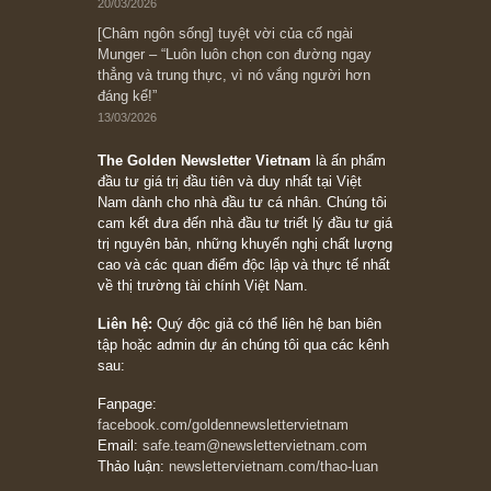
đối với rủi ro, ngài Howard Marks
10/04/2026
Trích đoạn: “Đừng sợ mua cổ phiếu dài hạn
chỉ vì chiến tranh (don’t be afraid of buying
stocks on a war scare)”, rất hay bởi ngài
Philip Fisher
27/03/2026
Trích đoạn: “Đừng bao giờ chạy theo đám
đông, bởi vì phần thưởng lớn nhất trong đầu
tư chỉ dành cho người biết chọn con đường
khác biệt”, ngài Philip Fisher (*)
20/03/2026
[Châm ngôn sống] tuyệt vời của cố ngài
Munger – “Luôn luôn chọn con đường ngay
thẳng và trung thực, vì nó vắng người hơn
đáng kể!”
13/03/2026
The Golden Newsletter Vietnam
là ấn phẩm
đầu tư giá trị đầu tiên và duy nhất tại Việt