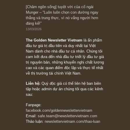
10/04/2026
Trích đoạn: “Đừng sợ mua cổ phiếu dài hạn
chỉ vì chiến tranh (don’t be afraid of buying
stocks on a war scare)”, rất hay bởi ngài
Philip Fisher
27/03/2026
Trích đoạn: “Đừng bao giờ chạy theo đám
đông, bởi vì phần thưởng lớn nhất trong đầu
tư chỉ dành cho người biết chọn con đường
khác biệt”, ngài Philip Fisher (*)
20/03/2026
[Châm ngôn sống] tuyệt vời của cố ngài
Munger – “Luôn luôn chọn con đường ngay
thẳng và trung thực, vì nó vắng người hơn
đáng kể!”
13/03/2026
The Golden Newsletter Vietnam
là ấn phẩm
đầu tư giá trị đầu tiên và duy nhất tại Việt
Nam dành cho nhà đầu tư cá nhân. Chúng tôi