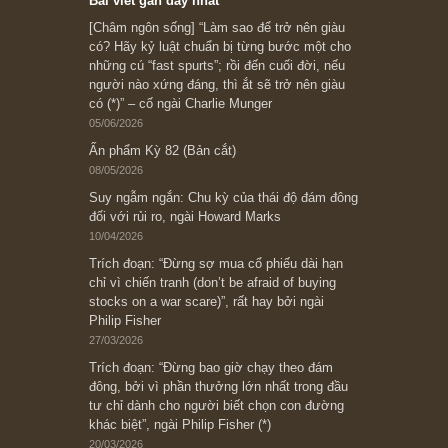
Subscribe ngay (*)
Bài viết gần đây nhất
[Châm ngôn sống] “Làm sao để trở nên giàu
có? Hãy kỷ luật chuẩn bị từng bước một cho
những cú “fast spurts”; rồi đến cuối đời, nếu
người nào xứng đáng, thì ắt sẽ trở nên giàu
có (*)” – cố ngài Charlie Munger
05/06/2026
Ấn phẩm Kỳ 82 (Bản cắt)
08/05/2026
Suy ngẫm ngắn: Chu kỳ của thái độ đám đông
đối với rủi ro, ngài Howard Marks