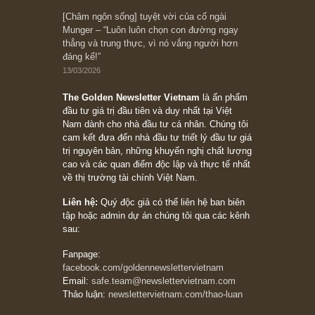
10/04/2026
Trích đoạn: “Đừng sợ mua cổ phiếu dài hạn
chỉ vì chiến tranh (don’t be afraid of buying
stocks on a war scare)”, rất hay bởi ngài
Philip Fisher
27/03/2026
Trích đoạn: “Đừng bao giờ chạy theo đám
đông, bởi vì phần thưởng lớn nhất trong đầu
tư chỉ dành cho người biết chọn con đường
khác biệt”, ngài Philip Fisher (*)
20/03/2026
[Châm ngôn sống] tuyệt vời của cố ngài
Munger – “Luôn luôn chọn con đường ngay
thẳng và trung thực, vì nó vắng người hơn
đáng kể!”
13/03/2026
The Golden Newsletter Vietnam
là ấn phẩm
đầu tư giá trị đầu tiên và duy nhất tại Việt
Nam dành cho nhà đầu tư cá nhân. Chúng tôi