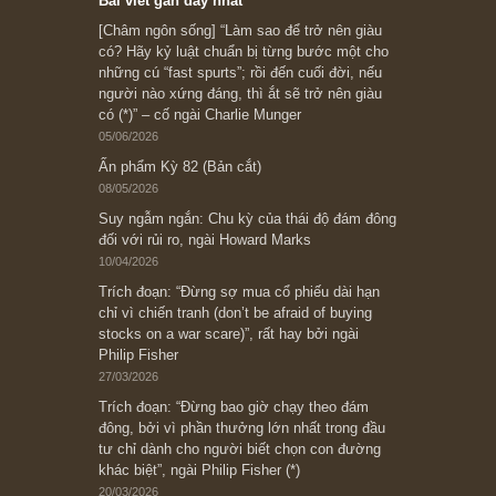
Subscribe ngay (*)
Bài viết gần đây nhất
[Châm ngôn sống] “Làm sao để trở nên giàu
có? Hãy kỷ luật chuẩn bị từng bước một cho
những cú “fast spurts”; rồi đến cuối đời, nếu
người nào xứng đáng, thì ắt sẽ trở nên giàu
có (*)” – cố ngài Charlie Munger
05/06/2026
Ấn phẩm Kỳ 82 (Bản cắt)
08/05/2026
Suy ngẫm ngắn: Chu kỳ của thái độ đám đông
đối với rủi ro, ngài Howard Marks