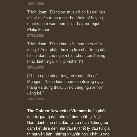
Bài viết gần đây nhất
[Châm ngôn sống] “Làm sao để trở nên giàu
có? Hãy kỷ luật chuẩn bị từng bước một cho
những cú “fast spurts”; rồi đến cuối đời, nếu
người nào xứng đáng, thì ắt sẽ trở nên giàu
có (*)” – cố ngài Charlie Munger
05/06/2026
Ấn phẩm Kỳ 82 (Bản cắt)
08/05/2026
Suy ngẫm ngắn: Chu kỳ của thái độ đám đông
đối với rủi ro, ngài Howard Marks
10/04/2026
Trích đoạn: “Đừng sợ mua cổ phiếu dài hạn
chỉ vì chiến tranh (don’t be afraid of buying
stocks on a war scare)”, rất hay bởi ngài
Philip Fisher
27/03/2026