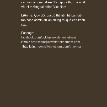
Trích đoạn: “Đừng bao giờ chạy theo đám
đông, bởi vì phần thưởng lớn nhất trong đầu
tư chỉ dành cho người biết chọn con đường
khác biệt”, ngài Philip Fisher (*)
20/03/2026
[Châm ngôn sống] tuyệt vời của cố ngài
Munger – “Luôn luôn chọn con đường ngay
thẳng và trung thực, vì nó vắng người hơn
đáng kể!”
13/03/2026
The Golden Newsletter Vietnam
là ấn phẩm
đầu tư giá trị đầu tiên và duy nhất tại Việt
Nam dành cho nhà đầu tư cá nhân. Chúng tôi
cam kết đưa đến nhà đầu tư triết lý đầu tư giá
trị nguyên bản, những khuyến nghị chất lượng
cao và các quan điểm độc lập và thực tế nhất
về thị trường tài chính Việt Nam.
Liên hệ:
Quý độc giả có thể liên hệ ban biên
tập hoặc admin dự án chúng tôi qua các kênh