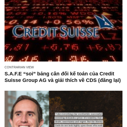
CONTRARIAN VIEW
S.A.F.E “soi” bảng cân đối kế toán của Credit
Suisse Group AG và giải thích về CDS (đăng l