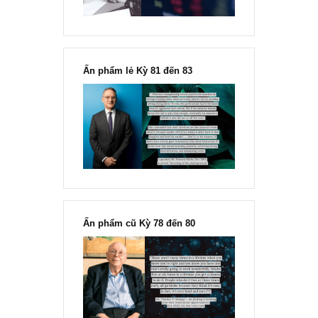
“Đừng sợ mua cổ phiếu dài hạn
chỉ vì chiến tranh”, ngài Philip
Fisher
Ấn phẩm lẻ Kỳ 81 đến 83