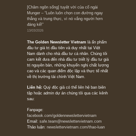
10/04/2026
Trích đoạn: “Đừng sợ mua cổ phiếu dài hạn
chỉ vì chiến tranh (don’t be afraid of buying
stocks on a war scare)”, rất hay bởi ngài
Philip Fisher
27/03/2026
Trích đoạn: “Đừng bao giờ chạy theo đám
đông, bởi vì phần thưởng lớn nhất trong đầu
tư chỉ dành cho người biết chọn con đường
khác biệt”, ngài Philip Fisher (*)
20/03/2026
[Châm ngôn sống] tuyệt vời của cố ngài
Munger – “Luôn luôn chọn con đường ngay
thẳng và trung thực, vì nó vắng người hơn
đáng kể!”
13/03/2026
The Golden Newsletter Vietnam
là ấn phẩm
đầu tư giá trị đầu tiên và duy nhất tại Việt
Nam dành cho nhà đầu tư cá nhân. Chúng tôi