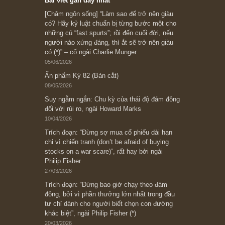
Subscribe ngay (*)
Bài viết gần đây nhất
[Châm ngôn sống] “Làm sao để trở nên giàu
có? Hãy kỷ luật chuẩn bị từng bước một cho
những cú “fast spurts”; rồi đến cuối đời, nếu
người nào xứng đáng, thì ắt sẽ trở nên giàu
có (*)” – cố ngài Charlie Munger
05/06/2026
Ấn phẩm Kỳ 82 (Bản cắt)
08/05/2026
Suy ngẫm ngắn: Chu kỳ của thái độ đám đông
đối với rủi ro, ngài Howard Marks