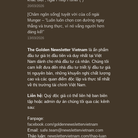
đối với rủi ro, ngài Howard Marks
10/04/2026
Trích đoạn: “Đừng sợ mua cổ phiếu dài hạn
chỉ vì chiến tranh (don’t be afraid of buying
stocks on a war scare)”, rất hay bởi ngài
Philip Fisher
27/03/2026
Trích đoạn: “Đừng bao giờ chạy theo đám
đông, bởi vì phần thưởng lớn nhất trong đầu
tư chỉ dành cho người biết chọn con đường
khác biệt”, ngài Philip Fisher (*)
20/03/2026
[Châm ngôn sống] tuyệt vời của cố ngài
Munger – “Luôn luôn chọn con đường ngay
thẳng và trung thực, vì nó vắng người hơn
đáng kể!”
13/03/2026
The Golden Newsletter Vietnam
là ấn phẩm