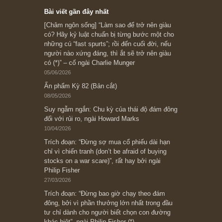
Subscribe ngay (*)
Bài viết gần đây nhất
[Châm ngôn sống] “Làm sao để trở nên giàu
có? Hãy kỷ luật chuẩn bị từng bước một cho
những cú “fast spurts”; rồi đến cuối đời, nếu
người nào xứng đáng, thì ắt sẽ trở nên giàu
có (*)” – cố ngài Charlie Munger
05/06/2026
Ấn phẩm Kỳ 82 (Bản cắt)
08/05/2026
Suy ngẫm ngắn: Chu kỳ của thái độ đám đông