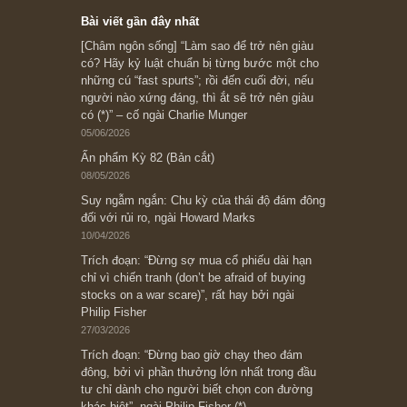
Subscribe ngay (*)
Bài viết gần đây nhất
[Châm ngôn sống] “Làm sao để trở nên giàu
có? Hãy kỷ luật chuẩn bị từng bước một cho
những cú “fast spurts”; rồi đến cuối đời, nếu
người nào xứng đáng, thì ắt sẽ trở nên giàu
có (*)” – cố ngài Charlie Munger
05/06/2026
Ấn phẩm Kỳ 82 (Bản cắt)
08/05/2026
Suy ngẫm ngắn: Chu kỳ của thái độ đám đông