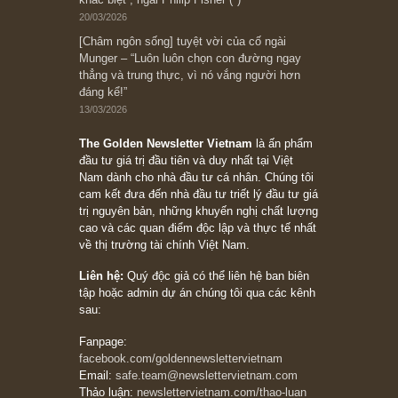
đối với rủi ro, ngài Howard Marks
10/04/2026
Trích đoạn: “Đừng sợ mua cổ phiếu dài hạn
chỉ vì chiến tranh (don’t be afraid of buying
stocks on a war scare)”, rất hay bởi ngài
Philip Fisher
27/03/2026
Trích đoạn: “Đừng bao giờ chạy theo đám
đông, bởi vì phần thưởng lớn nhất trong đầu
tư chỉ dành cho người biết chọn con đường
khác biệt”, ngài Philip Fisher (*)
20/03/2026
[Châm ngôn sống] tuyệt vời của cố ngài
Munger – “Luôn luôn chọn con đường ngay
thẳng và trung thực, vì nó vắng người hơn
đáng kể!”
13/03/2026
The Golden Newsletter Vietnam
là ấn phẩm