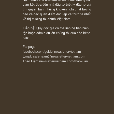
Philip Fisher
27/03/2026
Trích đoạn: “Đừng bao giờ chạy theo đám
đông, bởi vì phần thưởng lớn nhất trong đầu
tư chỉ dành cho người biết chọn con đường
khác biệt”, ngài Philip Fisher (*)
20/03/2026
[Châm ngôn sống] tuyệt vời của cố ngài
Munger – “Luôn luôn chọn con đường ngay
thẳng và trung thực, vì nó vắng người hơn
đáng kể!”
13/03/2026
The Golden Newsletter Vietnam
là ấn phẩm
đầu tư giá trị đầu tiên và duy nhất tại Việt
Nam dành cho nhà đầu tư cá nhân. Chúng tôi
cam kết đưa đến nhà đầu tư triết lý đầu tư giá
trị nguyên bản, những khuyến nghị chất lượng
cao và các quan điểm độc lập và thực tế nhất
về thị trường tài chính Việt Nam.