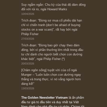
Bài viết gần đây nhất
[Châm ngôn sống] “Làm sao để trở nên giàu
có? Hãy kỷ luật chuẩn bị từng bước một cho
những cú “fast spurts”; rồi đến cuối đời, nếu
người nào xứng đáng, thì ắt sẽ trở nên giàu
có (*)” – cố ngài Charlie Munger
05/06/2026
Ấn phẩm Kỳ 82 (Bản cắt)
08/05/2026
Suy ngẫm ngắn: Chu kỳ của thái độ đám đông
đối với rủi ro, ngài Howard Marks
10/04/2026
Trích đoạn: “Đừng sợ mua cổ phiếu dài hạn
chỉ vì chiến tranh (don’t be afraid of buying
stocks on a war scare)”, rất hay bởi ngài