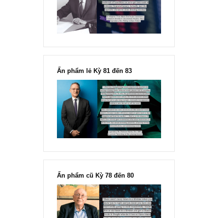
“Đừng sợ mua cổ phiếu dài hạn
chỉ vì chiến tranh”, ngài Philip
Fisher
Ấn phẩm lẻ Kỳ 81 đến 83