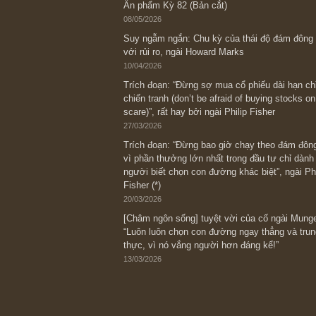
Bài viết gần đây nhất
[Châm ngôn sống] “Làm sao để trở nên
kỷ luật chuẩn bị từng bước một cho nh
spurts”; rồi đến cuối đời, nếu người n
thì ắt sẽ trở nên giàu có (*)” – cố ngài
05/06/2026
Ấn phẩm Kỳ 82 (Bản cắt)
08/05/2026
Suy ngẫm ngắn: Chu kỳ của thái độ đá
với rủi ro, ngài Howard Marks
10/04/2026
Trích đoạn: “Đừng sợ mua cổ phiếu dài
chiến tranh (don’t be afraid of buying s
scare)”, rất hay bởi ngài Philip Fisher
27/03/2026
Trích đoạn: “Đừng bao giờ chạy theo 