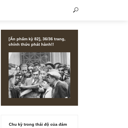
THẢO LUẬN
[Ấn phẩm kỳ 82], 36/36 trang,
chính thức phát hành!!