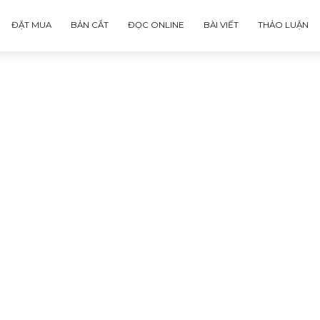
ĐẶT MUA
BẢN CẮT
ĐỌC ONLINE
BÀI VIẾT