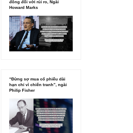
Chu kỳ trong thái độ của đám
đông đối với rủi ro, Ngài
Howard Marks
“Đừng sợ mua cổ phiếu dài
hạn chỉ vì chiến tranh”, ngài
Philip Fisher