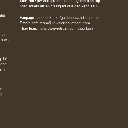
The Golden Newsletter Vietnam
là ấn phẩm đầu
giá trị đầu tiên và duy nhất tại Việt Nam dành cho
 giàu có? Hãy
nhà đầu tư cá nhân. Chúng tôi cam kết đưa đến 
ững cú “fast
đầu tư triết lý đầu tư giá trị nguyên bản, những
ào xứng đáng,
khuyến nghị chất lượng cao và các quan điểm độ
 Charlie Munger
lập và thực tế nhất về thị trường tài chính Việt N
Liên hệ:
Quý độc giả có thể liên hệ ban biên tập
hoặc admin dự án chúng tôi qua các kênh sau:
m đông đối
Fanpage:
facebook.com/goldennewslettervietnam
Email:
safe.team@newslettervietnam.com
Thảo luận:
newslettervietnam.com/thao-luan
 hạn chỉ vì
tocks on a war
đám đông, bởi