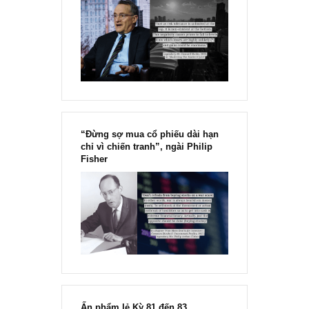
Chu kỳ trong thái độ của đám
đông đối với rủi ro, Ngài Howard
Marks
“Đừng sợ mua cổ phiếu dài hạn
chỉ vì chiến tranh”, ngài Philip
Fisher