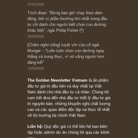
có (*)” – cố ngài Charlie Munger
05/06/2026
Ấn phẩm Kỳ 82 (Bản cắt)
08/05/2026
Suy ngẫm ngắn: Chu kỳ của thái độ đám đông
đối với rủi ro, ngài Howard Marks
10/04/2026
Trích đoạn: “Đừng sợ mua cổ phiếu dài hạn
chỉ vì chiến tranh (don’t be afraid of buying
stocks on a war scare)”, rất hay bởi ngài
Philip Fisher
27/03/2026
Trích đoạn: “Đừng bao giờ chạy theo đám
đông, bởi vì phần thưởng lớn nhất trong đầu
tư chỉ dành cho người biết chọn con đường
khác biệt”, ngài Philip Fisher (*)
20/03/2026
[Châm ngôn sống] tuyệt vời của cố ngài
Munger – “Luôn luôn chọn con đường ngay