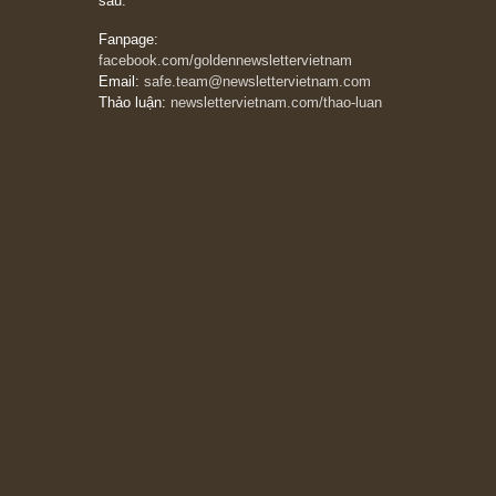
thẳng và trung thực, vì nó vắng người hơn
đáng kể!”
13/03/2026
The Golden Newsletter Vietnam
là ấn phẩm
đầu tư giá trị đầu tiên và duy nhất tại Việt
Nam dành cho nhà đầu tư cá nhân. Chúng tôi
cam kết đưa đến nhà đầu tư triết lý đầu tư giá
trị nguyên bản, những khuyến nghị chất lượng
cao và các quan điểm độc lập và thực tế nhất
về thị trường tài chính Việt Nam.
Liên hệ:
Quý độc giả có thể liên hệ ban biên
tập hoặc admin dự án chúng tôi qua các kênh
sau:
Fanpage:
facebook.com/goldennewslettervietnam
Email:
safe.team@newslettervietnam.com
Thảo luận:
newslettervietnam.com/thao-luan