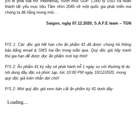
niềm tin của giới đầu tư toàn cầu vào Malaysia, một bài học đán
cho Việt Nam chúng ta. Cuối cùng, như thường lệ, là mục Q&A
S.A.F.E với rất nhiều câu hỏi hóc búa và chuyển động tin tức với
cập nhật về công nghệ đầy hứng khởi.
Lời cuối, từ bài học của Malaysia về “công thức thần kỳ”, chúng tô
rằng nếu Việt Nam làm được tương tự như vậy hoặc thậm chí hơ
nữa bằng các sáng tạo khác, chúng tôi không ngạc nhiên khi Việ
sớm muộn
sẽ vượt qua
bất cứ quốc gia Đông Nam Á láng giền
(có lẽ phải loại trừ Indonesia), vượt mốc GDP 1,000 tỷ USD và
thành tất yếu mục tiêu Tầm nhìn 2045 về một quốc gia phát tri
chúng ta đã hằng mong mỏi…
Saigon, ngày 07.12.2020, S.A.F.E team 
P/S 1: Các độc giả hết hạn cho ấn phẩm 41 đã được chúng tôi 
báo bằng email & SMS hai lần trong tuần qua. Quý độc giả hãy 
thủ gia hạn để được đọc ấn phẩm mới kịp thời!
P/S 2: Ấn phẩm 41 kỳ nầy sẽ phát hành trễ 1 ngày so với thường 