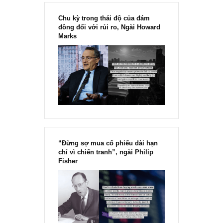
noel vui vẻ.
TGN_S.A.F.E Team
12/12/2020 at 4:43 PM
Cám ơn anh rất nhiều, chúng tôi đã đăng tải ấn phẩm rồi.
Anh vào mục “Ấn phẩm mới phát hành” để xem nhé!
[Ấn phẩm kỳ 82], 36/36 trang,
chính thức phát hành!!