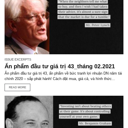
TGN_S.A.F.E Team
Đội biên tập S.A.F.E
VIEW ALL POSTS
You may also like