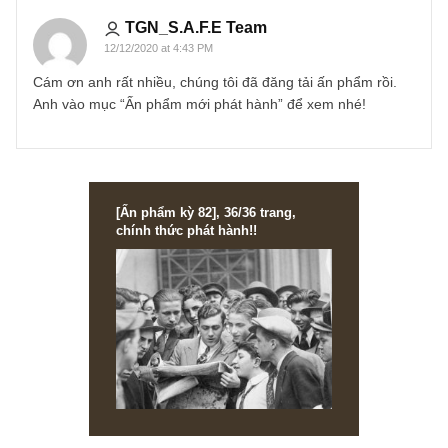
ISSUE EXCERPTS
Ấn phẩm đầu tư giá trị 42_tháng 01.2021
Ấn phẩm đầu tư giá trị 42, ấn phẩm hồi ức về cuộc đời ngài Benj
Graham kỳ 2 (kết thúc) – sắp phát hành! Cách đặt mua, giá cả, và.
READ MORE
2 comments
Bảo
08/12/2020 at 7:28 PM
Rất mong chờ ấn phẩm này của S.A.F.E. Chúc S.A.F.E m