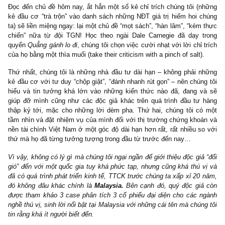
(
https://bit.ly/2I1zINT
), tiếp nối với ấn phẩm 29, ấn phẩm 41 k
chúng tôi khá tự tin rằng nó tiếp tục là một ấn phẩm “dầy công”, 
rồ” và “độc đáo” nhất mà chưa từng có bất cứ ai tại Việt Na
thực hiện!
Đọc đến chủ đề hôm nay, ắt hẳn một số kẻ chỉ trích chúng tôi (
kẻ đầu cơ “trà trộn” vào danh sách những NĐT giá trị hiếm hoi 
ta) sẽ liền miệng ngay: lại một chủ đề “mọt sách”, “hàn lâm”, “kém
chiến” nữa từ đội TGN! Học theo ngài Dale Carnegie đã dạy 
quyển
Quẳng gánh lo đi
, chúng tôi chọn việc cười nhạt với lời chỉ
của họ bằng một thìa muối (take their criticism with a pinch of salt)
Thứ nhất, chúng tôi là những nhà đầu tư dài hạn – không phải 
kẻ đầu cơ với tư duy “chộp giật”, “đánh nhanh rút gọn” – nên chún
hiểu và tin tưởng khá lớn vào những kiến thức nào đã, đang 
giúp đỡ mình cũng như các độc giả khác trên quá trình đầu tư
thập kỷ tới, mặc cho những lời dèm pha. Thứ hai, chúng tôi c
tầm nhìn và đặt nhiệm vụ của mình đối với thị trường chứng kho
nền tài chính Việt Nam ở một góc độ dài hạn hơn rất, rất nhiều s
thứ mà họ đã từng tưởng tượng trong đầu từ trước đến nay…
Vì vậy, không có lý gì mà chúng tôi ngại ngần để giới thiệu độc giả