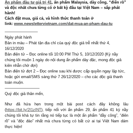
2 COMMENTS
Ấn phẩm đầu tư giá trị 41
, ấn phẩm Malaysia, dày công, “điên
và độc nhất chưa từng có ở bất kỳ đâu tại Việt Nam – sắp phát
hành!
Cách đặt mua, giá cả, và hình thức thanh toán ở
link:
www.newslettervietnam.com/dat-mua-an-pham-dau-tu
————————–
Ngày phát hành
Bản in màu – Phát tận địa chỉ của quý độc giả trễ nhất thứ 4,
16/12/2020
Bản điện tử – Đọc online tối 10:00 PM Thứ 5, 10/12/2020 (Kỳ nầy
chúng tôi muộn 1 ngày do nội dung ấn phẩm dày đặc, mong độc gi
kiên nhẫn chờ đợi)
Bản điện tử đợt 2 – Đọc online sau khi được cấp quyền ngay lập 
hoặc gửi email/SMS sáng thứ 7 26/12/2020 – cho các độc giả tha
toán muộn.
—————————
Quý độc giả thân mến,
Như đã hứa hẹn trong một bài post cách đây không