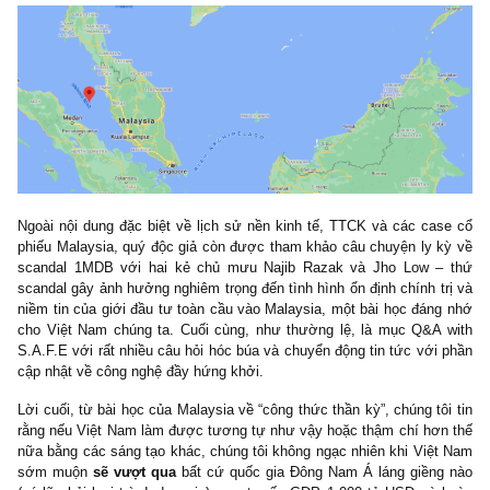
gió” đến với một quốc gia tuy khá phức tạp, nhưng cũng khá thú 
đã có quá trình phát triển kinh tế, TTCK trước chúng ta xấp xỉ 20
đó không đâu khác chính là
Malaysia.
Bên cạnh đó, quý độc gi
được tham khảo 3 case phân tích 3 cổ phiếu đại diện cho các 
nghề thú vị, sinh lời nổi bật tại Malaysia với những cái tên mà chú
tin rằng khá ít người biết đến.
Ngoài nội dung đặc biệt về lịch sử nền kinh tế, TTCK và các ca
phiếu Malaysia, quý độc giả còn được tham khảo câu chuyện ly 
scandal 1MDB với hai kẻ chủ mưu Najib Razak và Jho Low 
scandal gây ảnh hưởng nghiêm trọng đến tình hình ổn định chính t