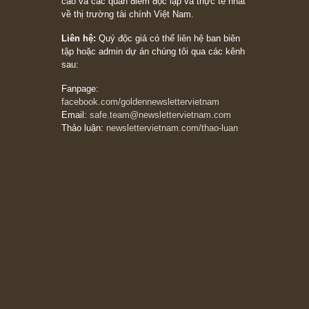
[Châm ngôn sống] “Làm sao để trở nên giàu
có? Hãy kỷ luật chuẩn bị từng bước một cho
những cú “fast spurts”; rồi đến cuối đời, nếu
người nào xứng đáng, thì ắt sẽ trở nên giàu
có (*)” – cố ngài Charlie Munger
05/06/2026
Ấn phẩm Kỳ 82 (Bản cắt)
08/05/2026
Suy ngẫm ngắn: Chu kỳ của thái độ đám đông
đối với rủi ro, ngài Howard Marks
10/04/2026
Trích đoạn: “Đừng sợ mua cổ phiếu dài hạn
chỉ vì chiến tranh (don’t be afraid of buying
stocks on a war scare)”, rất hay bởi ngài
Philip Fisher
27/03/2026
Trích đoạn: “Đừng bao giờ chạy theo đám
đông, bởi vì phần thưởng lớn nhất trong đầu
tư chỉ dành cho người biết chọn con đường