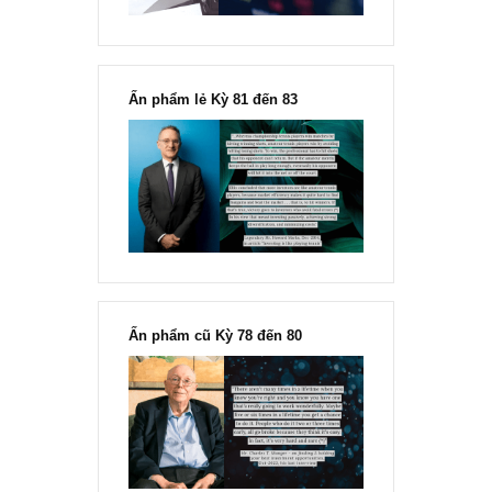
Chu kỳ trong thái độ của đám
đông đối với rủi ro, Ngài Howard
Marks
“Đừng sợ mua cổ phiếu dài hạn
chỉ vì chiến tranh”, ngài Philip