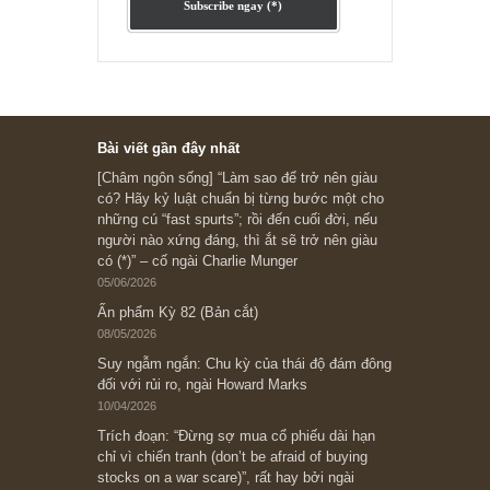
Subscribe ngay (*)
Bài viết gần đây nhất
[Châm ngôn sống] “Làm sao để trở nên giàu
có? Hãy kỷ luật chuẩn bị từng bước một cho
những cú “fast spurts”; rồi đến cuối đời, nếu
người nào xứng đáng, thì ắt sẽ trở nên giàu
có (*)” – cố ngài Charlie Munger
05/06/2026
Ấn phẩm Kỳ 82 (Bản cắt)
08/05/2026