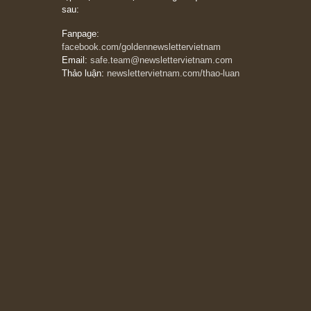
The Golden Newsletter Vietnam
là ấn phẩm
đầu tư giá trị đầu tiên và duy nhất tại Việt
Nam dành cho nhà đầu tư cá nhân. Chúng tôi
cam kết đưa đến nhà đầu tư triết lý đầu tư giá
trị nguyên bản, những khuyến nghị chất lượng
cao và các quan điểm độc lập và thực tế nhất
về thị trường tài chính Việt Nam.
Liên hệ:
Quý độc giả có thể liên hệ ban biên
tập hoặc admin dự án chúng tôi qua các kênh
sau:
Fanpage:
facebook.com/goldennewslettervietnam
Email:
safe.team@newslettervietnam.com
Thảo luận:
newslettervietnam.com/thao-luan