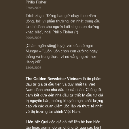
Suy ngẫm ngắn: Chu kỳ của thái độ đám đông
đối với rủi ro, ngài Howard Marks
10/04/2026
Trích đoạn: “Đừng sợ mua cổ phiếu dài hạn
chỉ vì chiến tranh (don’t be afraid of buying
stocks on a war scare)”, rất hay bởi ngài
Philip Fisher
27/03/2026
Trích đoạn: “Đừng bao giờ chạy theo đám
đông, bởi vì phần thưởng lớn nhất trong đầu
tư chỉ dành cho người biết chọn con đường
khác biệt”, ngài Philip Fisher (*)
20/03/2026
[Châm ngôn sống] tuyệt vời của cố ngài
Munger – “Luôn luôn chọn con đường ngay
thẳng và trung thực, vì nó vắng người hơn
đáng kể!”
13/03/2026