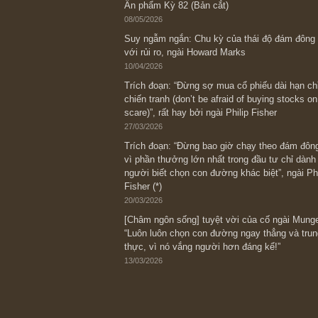
Bài viết gần đây nhất
[Châm ngôn sống] “Làm sao để trở nên
kỷ luật chuẩn bị từng bước một cho nh
spurts”; rồi đến cuối đời, nếu người n
thì ắt sẽ trở nên giàu có (*)” – cố ngài
05/06/2026
Ấn phẩm Kỳ 82 (Bản cắt)
08/05/2026
Suy ngẫm ngắn: Chu kỳ của thái độ đá
với rủi ro, ngài Howard Marks
10/04/2026
Trích đoạn: “Đừng sợ mua cổ phiếu dài
chiến tranh (don’t be afraid of buying s
scare)”, rất hay bởi ngài Philip Fisher
27/03/2026
Trích đoạn: “Đừng bao giờ chạy theo 