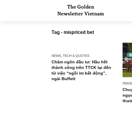
Tag - mispriced bet
NEWS, TECH & QUOTES
Châm ngôn đầu tư: Hầu hết
thành công trên TTCK lại đến
từ việc “ngồi im bất động”,
ngài Buffett