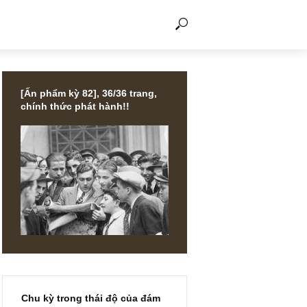
THẢO LUẬN
[Ấn phẩm kỳ 82], 36/36 trang,
chính thức phát hành!!