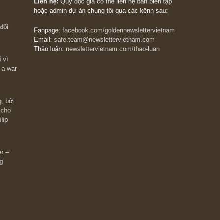
The Golden Newsletter Vietnam
là ấn phẩm đầu
giá trị đầu tiên và duy nhất tại Việt Nam dành cho
 giàu có? Hãy
nhà đầu tư cá nhân. Chúng tôi cam kết đưa đến 
ững cú “fast
đầu tư triết lý đầu tư giá trị nguyên bản, những
ào xứng đáng,
khuyến nghị chất lượng cao và các quan điểm độ
 Charlie Munger
lập và thực tế nhất về thị trường tài chính Việt N
Liên hệ:
Quý độc giả có thể liên hệ ban biên tập
hoặc admin dự án chúng tôi qua các kênh sau:
m đông đối
Fanpage:
facebook.com/goldennewslettervietnam
Email:
safe.team@newslettervietnam.com
Thảo luận:
newslettervietnam.com/thao-luan
 hạn chỉ vì
tocks on a war
đám đông, bởi