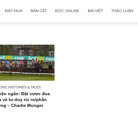
ĐẶT MUA
BẢN CẮT
ĐỌC ONLINE
BÀI VIẾT
PERSONS, HISTORIES & TALES
Chuyện ngắn: Đặt cược đua
ngựa và tư duy rủi ro/phần
thưởng – Charlie Munger