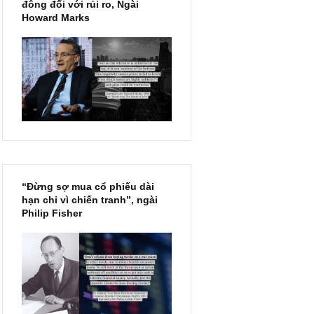
Chu kỳ trong thái độ của đám
đông đối với rủi ro, Ngài
Howard Marks
“Đừng sợ mua cổ phiếu dài
hạn chỉ vì chiến tranh”, ngài
Philip Fisher