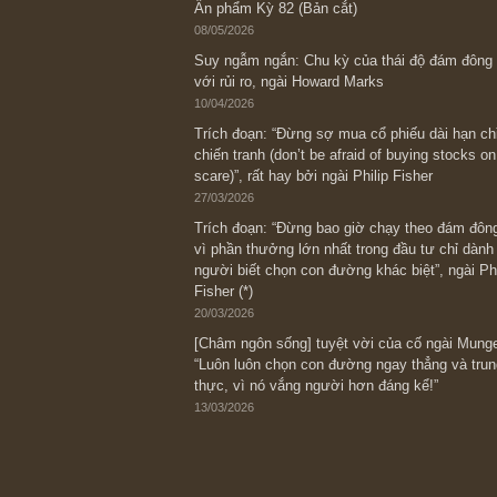
Bài viết gần đây nhất
[Châm ngôn sống] “Làm sao để trở nên
kỷ luật chuẩn bị từng bước một cho nh
spurts”; rồi đến cuối đời, nếu người n
thì ắt sẽ trở nên giàu có (*)” – cố ngài
05/06/2026
Ấn phẩm Kỳ 82 (Bản cắt)
08/05/2026
Suy ngẫm ngắn: Chu kỳ của thái độ đá
với rủi ro, ngài Howard Marks
10/04/2026
Trích đoạn: “Đừng sợ mua cổ phiếu dài
chiến tranh (don’t be afraid of buying s
scare)”, rất hay bởi ngài Philip Fisher
27/03/2026
Trích đoạn: “Đừng bao giờ chạy theo 