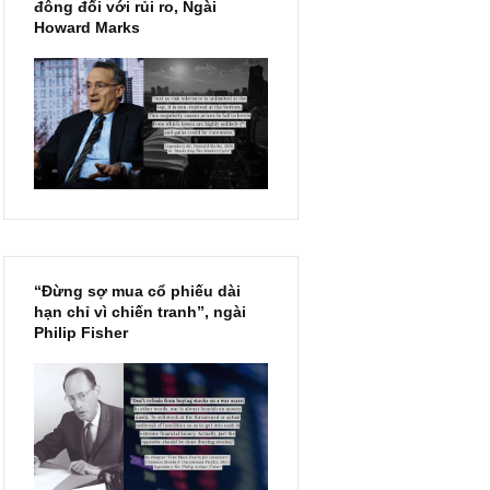
Chu kỳ trong thái độ của đám
đông đối với rủi ro, Ngài
Howard Marks
“Đừng sợ mua cổ phiếu dài
hạn chỉ vì chiến tranh”, ngài
Philip Fisher