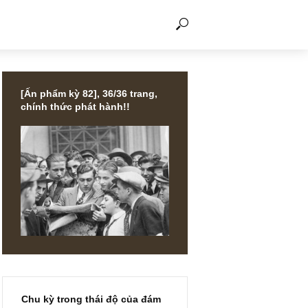
THẢO LUẬN
[Ấn phẩm kỳ 82], 36/36 trang,
chính thức phát hành!!