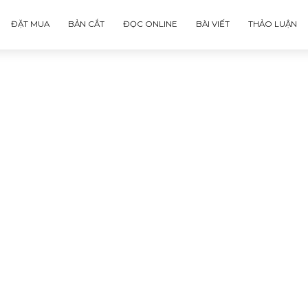
ĐẶT MUA
BẢN CẮT
ĐỌC ONLINE
BÀI VIẾT