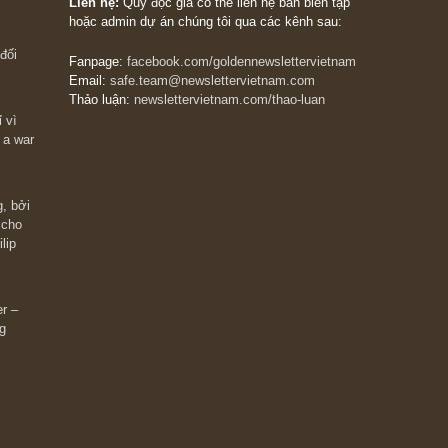
The Golden Newsletter Vietnam
là ấn phẩm đầu
giá trị đầu tiên và duy nhất tại Việt Nam dành cho
 giàu có? Hãy
nhà đầu tư cá nhân. Chúng tôi cam kết đưa đến 
ững cú “fast
đầu tư triết lý đầu tư giá trị nguyên bản, những
ào xứng đáng,
khuyến nghị chất lượng cao và các quan điểm độ
 Charlie Munger
lập và thực tế nhất về thị trường tài chính Việt N
Liên hệ:
Quý độc giả có thể liên hệ ban biên tập
hoặc admin dự án chúng tôi qua các kênh sau:
m đông đối
Fanpage:
facebook.com/goldennewslettervietnam
Email:
safe.team@newslettervietnam.com
Thảo luận:
newslettervietnam.com/thao-luan
 hạn chỉ vì
tocks on a war
đám đông, bởi