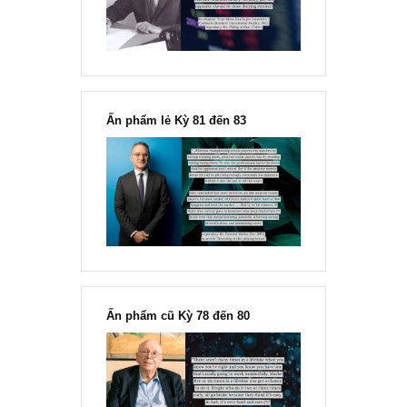
Fisher
Ấn phẩm lẻ Kỳ 81 đến 83