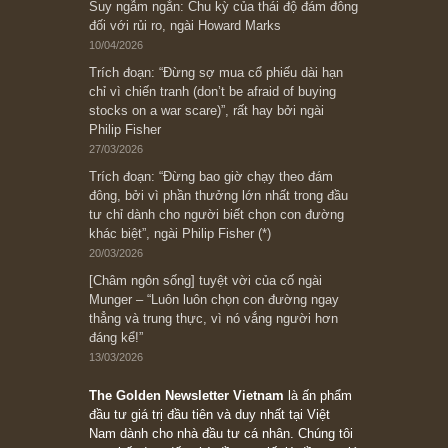
[Châm ngôn sống] “Làm sao để trở nên giàu
có? Hãy kỷ luật chuẩn bị từng bước một cho
những cú “fast spurts”; rồi đến cuối đời, nếu
người nào xứng đáng, thì ắt sẽ trở nên giàu
có (*)” – cố ngài Charlie Munger
05/06/2026
Ấn phẩm Kỳ 82 (Bản cắt)
08/05/2026
Suy ngẫm ngắn: Chu kỳ của thái độ đám đông
đối với rủi ro, ngài Howard Marks
10/04/2026
Trích đoạn: “Đừng sợ mua cổ phiếu dài hạn
chỉ vì chiến tranh (don’t be afraid of buying
stocks on a war scare)”, rất hay bởi ngài
Philip Fisher
27/03/2026
Trích đoạn: “Đừng bao giờ chạy theo đám
đông, bởi vì phần thưởng lớn nhất trong đầu
tư chỉ dành cho người biết chọn con đường