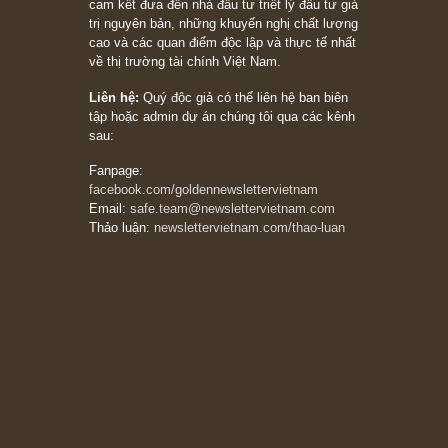
khác biệt”, ngài Philip Fisher (*)
20/03/2026
[Châm ngôn sống] tuyệt vời của cố ngài
Munger – “Luôn luôn chọn con đường ngay
thẳng và trung thực, vì nó vắng người hơn
đáng kể!”
13/03/2026
The Golden Newsletter Vietnam
là ấn phẩm
đầu tư giá trị đầu tiên và duy nhất tại Việt
Nam dành cho nhà đầu tư cá nhân. Chúng tôi
cam kết đưa đến nhà đầu tư triết lý đầu tư giá
trị nguyên bản, những khuyến nghị chất lượng
cao và các quan điểm độc lập và thực tế nhất
về thị trường tài chính Việt Nam.
Liên hệ:
Quý độc giả có thể liên hệ ban biên
tập hoặc admin dự án chúng tôi qua các kênh
sau:
Fanpage: