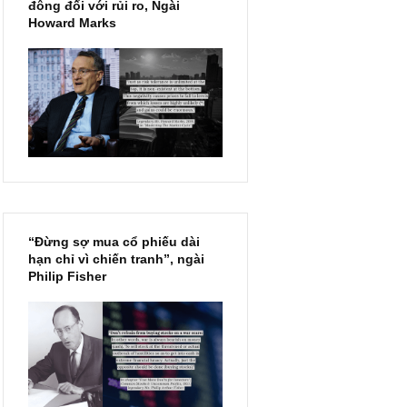
Chu kỳ trong thái độ của đám
đông đối với rủi ro, Ngài
Howard Marks
“Đừng sợ mua cổ phiếu dài
hạn chỉ vì chiến tranh”, ngài
Philip Fisher