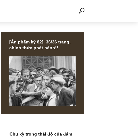
THẢO LUẬN
[Ấn phẩm kỳ 82], 36/36 trang,
chính thức phát hành!!