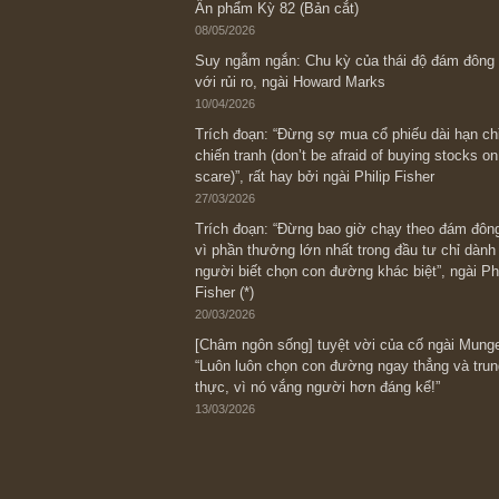
Bài viết gần đây nhất
[Châm ngôn sống] “Làm sao để trở nên
kỷ luật chuẩn bị từng bước một cho nh
spurts”; rồi đến cuối đời, nếu người n
thì ắt sẽ trở nên giàu có (*)” – cố ngài
05/06/2026
Ấn phẩm Kỳ 82 (Bản cắt)
08/05/2026
Suy ngẫm ngắn: Chu kỳ của thái độ đá
với rủi ro, ngài Howard Marks
10/04/2026
Trích đoạn: “Đừng sợ mua cổ phiếu dài
chiến tranh (don’t be afraid of buying s
scare)”, rất hay bởi ngài Philip Fisher
27/03/2026
Trích đoạn: “Đừng bao giờ chạy theo 