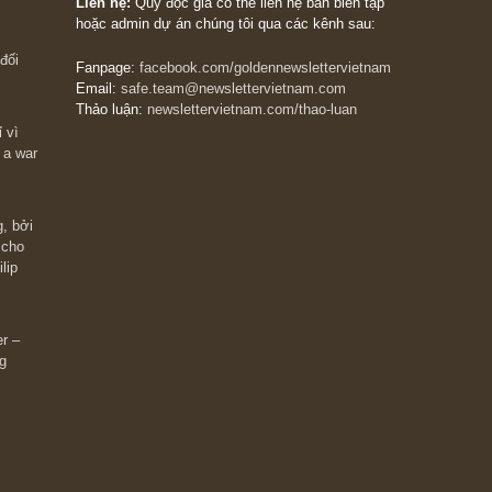
The Golden Newsletter Vietnam
là ấn phẩm đầu
giá trị đầu tiên và duy nhất tại Việt Nam dành cho
 giàu có? Hãy
nhà đầu tư cá nhân. Chúng tôi cam kết đưa đến 
ững cú “fast
đầu tư triết lý đầu tư giá trị nguyên bản, những
ào xứng đáng,
khuyến nghị chất lượng cao và các quan điểm độ
 Charlie Munger
lập và thực tế nhất về thị trường tài chính Việt N
Liên hệ:
Quý độc giả có thể liên hệ ban biên tập
hoặc admin dự án chúng tôi qua các kênh sau:
m đông đối
Fanpage:
facebook.com/goldennewslettervietnam
Email:
safe.team@newslettervietnam.com
Thảo luận:
newslettervietnam.com/thao-luan
 hạn chỉ vì
tocks on a war
đám đông, bởi