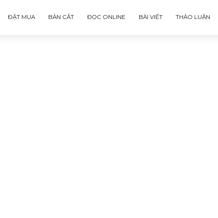
ĐẶT MUA
BẢN CẮT
ĐỌC ONLINE
BÀI VIẾT