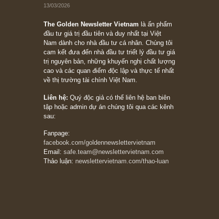
chỉ vì chiến tranh (don’t be afraid of buying
stocks on a war scare)”, rất hay bởi ngài
Philip Fisher
27/03/2026
Trích đoạn: “Đừng bao giờ chạy theo đám
đông, bởi vì phần thưởng lớn nhất trong đầu
tư chỉ dành cho người biết chọn con đường
khác biệt”, ngài Philip Fisher (*)
20/03/2026
[Châm ngôn sống] tuyệt vời của cố ngài
Munger – “Luôn luôn chọn con đường ngay
thẳng và trung thực, vì nó vắng người hơn
đáng kể!”
13/03/2026
The Golden Newsletter Vietnam
là ấn phẩm
đầu tư giá trị đầu tiên và duy nhất tại Việt
Nam dành cho nhà đầu tư cá nhân. Chúng tôi
cam kết đưa đến nhà đầu tư triết lý đầu tư giá
trị nguyên bản, những khuyến nghị chất lượng