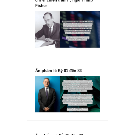
“Đừng sợ mua cổ phiếu dài hạn
chỉ vì chiến tranh”, ngài Philip
Fisher
Ấn phẩm lẻ Kỳ 81 đến 83