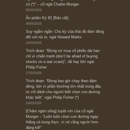
Subscribe ngay (*)
Bài viết gần đây nhất
[Châm ngôn sống] “Làm sao để trở nên giàu
có? Hãy kỷ luật chuẩn bị từng bước một cho
những cú “fast spurts”; rồi đến cuối đời, nếu
người nào xứng đáng, thì ắt sẽ trở nên giàu
có (*)” – cố ngài Charlie Munger
05/06/2026
Ấn phẩm Kỳ 82 (Bản cắt)
08/05/2026
Suy ngẫm ngắn: Chu kỳ của thái độ đám đông
đối với rủi ro, ngài Howard Marks
10/04/2026
Trích đoạn: “Đừng sợ mua cổ phiếu dài hạn