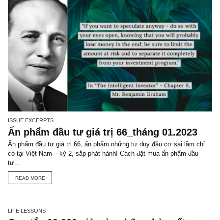
TGN_S.A.F.E Team
Đội biên tập S.A.F.E
VIEW ALL POSTS
You may also like