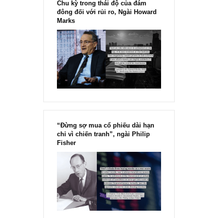
Quy tắc 10,000 giờ của những kẻ xuất
chúng – Malcolm Gladwell
Trích trong ấn phẩm đầu tư giá trị kỳ XIV – phát hành tháng 09/2
Đặt mua ấn phẩm: …”Kết quả của những nghiên cứu đã chứng
minh:...
READ MORE
[Ấn phẩm kỳ 82], 36/36 trang,
chính thức phát hành!!