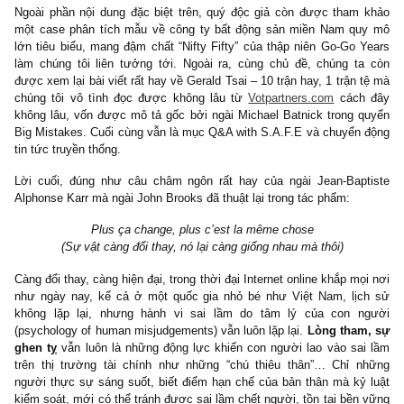
thực phố Wall hay bậc nhứt chỉ sau ngài Fred Schwed Jr. trên
điểm riêng chúng tôi. Trong tác phẩm nầy, ông đã vẽ nên bức tran
Wall tham lam, phi lí trí và đầy “tâm lý đồng thuận đám đông” lú
giờ ra sao qua những câu chuyện, nhân vật, bài học “người thực
thực” mà chúng tôi cho rằng vẫn đúng đắn mọi thời đại, thậm ch
địa lý như TTCK Việt Nam chúng ta
Ngoài phần nội dung đặc biệt trên, quý độc giả còn được tham
một case phân tích mẫu về công ty bất động sản miền Nam q
lớn tiêu biểu, mang đậm chất “Nifty Fifty” của thập niên Go-Go 
làm chúng tôi liên tưởng tới. Ngoài ra, cùng chủ đề, chúng t
được xem lại bài viết rất hay về Gerald Tsai – 10 trận hay, 1 trận 
chúng tôi vô tình đọc được không lâu từ
Votpartners.com
cách
không lâu, vốn được mô tả gốc bởi ngài Michael Batnick trong 
Big Mistakes. Cuối cùng vẫn là mục Q&A with S.A.F.E và chuyển
tin tức truyền thống.
Lời cuối, đúng như câu châm ngôn rất hay của ngài Jean-Bap
Alphonse Karr mà ngài John Brooks đã thuật lại trong tác phẩm:
Plus ça change, plus c’est la même chose