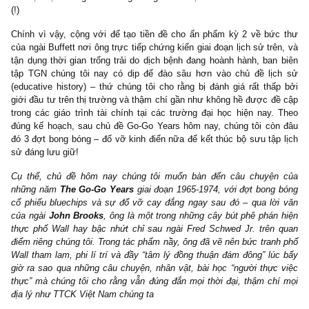
rầm rộ giai đoạn thập niên 1960s, 1970s tại Hoa Kỳ, nơi mà nhữn
tên tiêu dùng, công nghệ, công nghiệp, tập đoàn đa ngành blue
phổ biến trở thành “darlings” của các quỹ đầu tư, investment ban
các cá nhân tại phố Wall, nơi mà tư duy cho rằng việc mua vào
trên tại mọi mức giá và không bao giờ bán thịnh hành đến như th
(!)
Chính vì vậy, cộng với để tạo tiền đề cho ấn phẩm kỳ 2 về bứ
của ngài Buffett nơi ông trực tiếp chứng kiến giai đoạn lịch sử trê
tận dụng thời gian trống trải do dịch bệnh đang hoành hành, ban
tập TGN chúng tôi nay có dịp để đào sâu hơn vào chủ đề lị
(educative history) – thứ chúng tôi cho rằng bị đánh giá rất thấ
giới đầu tư trên thị trường và thậm chí gần như không hề được đ
trong các giáo trình tài chính tại các trường đại học hiện nay.
đúng kế hoạch, sau chủ đề Go-Go Years hôm nay, chúng tôi cò
đó 3 đợt bong bóng – đổ vỡ kinh điển nữa để kết thúc bộ sưu tập
sử đáng lưu giữ!
Cụ thể, chủ đề hôm nay chúng tôi muốn bàn đến câu chuyệ
những năm
The Go-Go Years
giai đoạn 1965-1974, với đợt bong
cổ phiếu bluechips và sự đổ vỡ cay đắng ngay sau đó – qua lờ
của ngài
John Brooks
, ông là một trong những cây bút phê phán