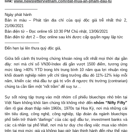
niên 1960s
– sắp phát hành!
Cách đặt mua, giá cả, và hình thức thanh toán ở
link:
www.newslettervietnam.com/dat-mua-an-pham-dau-tu
————————–
Ngày phát hành
Bản in màu – Phát tận địa chỉ của quý độc giả trễ nhất t
21/06/2021
Bản điện tử – Đọc online tối 10:30 PM Chủ nhật, 13/06/2021
Bản điện tử đợt 2 – Đọc online sau khi được cấp quyền ngay lập 
—————————
Đến hẹn lại lên thưa quý độc giả,
Giữa bối cảnh thị trường chứng khoán nóng sốt nhất mọi thời đạ
đây: nơi mà chỉ số VN30-Index đã gần vượt 1500 điểm, tươn
mức tăng >40% YTD trong khi trung bình 10 năm qua lợi nhuận
khối doanh nghiệp niêm yết chỉ tăng trưởng đâu đó 11%-12% ké
năm, khiến các nhà đầu tư giá trị vốn đi ngược thị trường (contra
chúng ta cần lắm một “nốt trầm” để suy tư…
Sự sốt nóng tập trung vào một nhóm cổ phiếu bluechips nhỏ trê
Việt Nam không khỏi làm chúng tôi không nhớ đến
nhóm “Nifty F