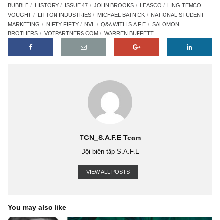
1960S
1974 CRASH
ATLANTIC ACCEPTANCE CORP
BENJAMIN GRA
EDS
EDUCATIVE HISTORY
FRED SCHWED
GERALD TSAI
GO GO 
BUBBLE
HISTORY
ISSUE 47
JOHN BROOKS
LEASCO
LING TEM
VOUGHT
LITTON INDUSTRIES
MICHAEL BATNICK
NATIONAL STUDE
MARKETING
NIFTY FIFTY
NVL
Q&A WITH S.A.F.E
SALOMON
BROTHERS
VOTPARTNERS.COM
WARREN BUFFETT