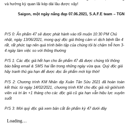
(Sự vật càng đổi thay, nó lại càng giống nhau mà thôi)
Càng đổi thay, càng hiện đại, trong thời đại Internet online khắp m
như ngày nay, kể cả ở một quốc gia nhỏ bé như Việt Nam, lị
không lặp lại, nhưng hành vi sai lầm do tâm lý của con 
(psychology of human misjudgements) vẫn luôn lặp lại.
Lòng tha
ghen tỵ
vẫn luôn là những động lực khiến con người lao vào sa
trên thị trường tài chính như những “chú thiêu thân”… Chỉ 
người thực sự sáng suốt, biết điểm hạn chế của bản thân mà kỷ
kiểm soát, mới có thể tránh được sai lầm chết người, tồn tại bền
và hưởng kỳ quan lãi kép dài lâu được vậy!
Saigon, một ngày nắng đẹp 07.06.2021, S.A.F.E team 
P/S 0: Ấn phẩm 47 sẽ được phát hành vào tối muộn 10:30 PM Ch
nhật, ngày 13/06/2021, mong quý độc giả thông cảm vì dịch bệnh 
rất, rất phức tạp nên quá trình biên tập của chúng tôi bị chậm trễ h
4 ngày làm việc so với thông thường
P/S 1: Các độc giả hết hạn cho ấn phẩm 47 đã được chúng tôi thô