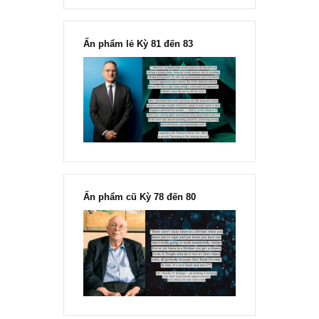
Chu kỳ trong thái độ của đám
đông đối với rủi ro, Ngài Howard
Marks
“Đừng sợ mua cổ phiếu dài hạn
chỉ vì chiến tranh”, ngài Philip
Fisher