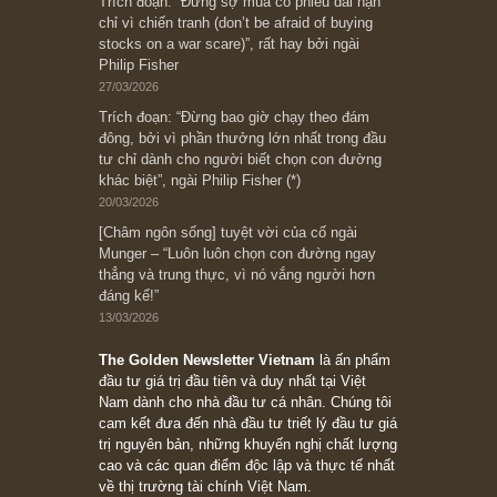
Subscribe ngay (*)
Bài viết gần đây nhất
[Châm ngôn sống] “Làm sao để trở nên giàu
có? Hãy kỷ luật chuẩn bị từng bước một cho
những cú “fast spurts”; rồi đến cuối đời, nếu