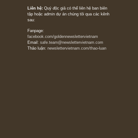
người nào xứng đáng, thì ắt sẽ trở nên giàu
có (*)” – cố ngài Charlie Munger
05/06/2026
Ấn phẩm Kỳ 82 (Bản cắt)
08/05/2026
Suy ngẫm ngắn: Chu kỳ của thái độ đám đông
đối với rủi ro, ngài Howard Marks
10/04/2026
Trích đoạn: “Đừng sợ mua cổ phiếu dài hạn
chỉ vì chiến tranh (don’t be afraid of buying
stocks on a war scare)”, rất hay bởi ngài
Philip Fisher
27/03/2026
Trích đoạn: “Đừng bao giờ chạy theo đám
đông, bởi vì phần thưởng lớn nhất trong đầu
tư chỉ dành cho người biết chọn con đường
khác biệt”, ngài Philip Fisher (*)
20/03/2026
[Châm ngôn sống] tuyệt vời của cố ngài