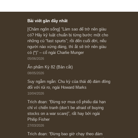
Subscribe ngay (*)
Bài viết gần đây nhất
[Châm ngôn sống] “Làm sao để trở nên giàu
có? Hãy kỷ luật chuẩn bị từng bước một cho
những cú “fast spurts”; rồi đến cuối đời, nếu
người nào xứng đáng, thì ắt sẽ trở nên giàu
có (*)” – cố ngài Charlie Munger
05/06/2026
Ấn phẩm Kỳ 82 (Bản cắt)