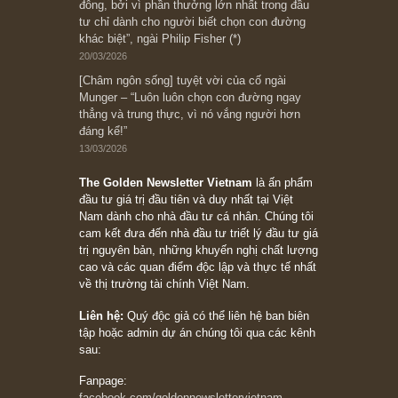
08/05/2026
Suy ngẫm ngắn: Chu kỳ của thái độ đám đông
đối với rủi ro, ngài Howard Marks
10/04/2026
Trích đoạn: “Đừng sợ mua cổ phiếu dài hạn
chỉ vì chiến tranh (don’t be afraid of buying
stocks on a war scare)”, rất hay bởi ngài
Philip Fisher
27/03/2026
Trích đoạn: “Đừng bao giờ chạy theo đám
đông, bởi vì phần thưởng lớn nhất trong đầu
tư chỉ dành cho người biết chọn con đường
khác biệt”, ngài Philip Fisher (*)
20/03/2026
[Châm ngôn sống] tuyệt vời của cố ngài
Munger – “Luôn luôn chọn con đường ngay
thẳng và trung thực, vì nó vắng người hơn
đáng kể!”
13/03/2026