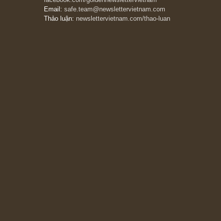
The Golden Newsletter Vietnam
là ấn phẩm
đầu tư giá trị đầu tiên và duy nhất tại Việt
Nam dành cho nhà đầu tư cá nhân. Chúng tôi
cam kết đưa đến nhà đầu tư triết lý đầu tư giá
trị nguyên bản, những khuyến nghị chất lượng
cao và các quan điểm độc lập và thực tế nhất
về thị trường tài chính Việt Nam.
Liên hệ:
Quý độc giả có thể liên hệ ban biên
tập hoặc admin dự án chúng tôi qua các kênh
sau:
Fanpage:
facebook.com/goldennewslettervietnam
Email:
safe.team@newslettervietnam.com
Thảo luận:
newslettervietnam.com/thao-luan