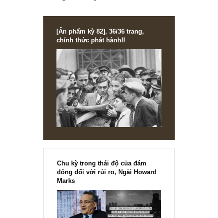
Công nghệ đột phá (disruptive) và xu hướng
mới trên thế giới – Kỳ 17, TGN
[Ấn phẩm kỳ 82], 36/36 trang,
chính thức phát hành!!
Chu kỳ trong thái độ của đám
đông đối với rủi ro, Ngài Howard