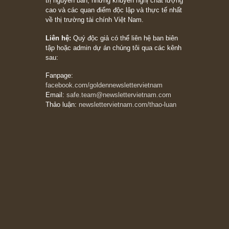
20/03/2026
[Châm ngôn sống] tuyệt vời của cố ngài
Munger – “Luôn luôn chọn con đường ngay
thẳng và trung thực, vì nó vắng người hơn
đáng kể!”
13/03/2026
The Golden Newsletter Vietnam
là ấn phẩm
đầu tư giá trị đầu tiên và duy nhất tại Việt
Nam dành cho nhà đầu tư cá nhân. Chúng tôi
cam kết đưa đến nhà đầu tư triết lý đầu tư giá
trị nguyên bản, những khuyến nghị chất lượng
cao và các quan điểm độc lập và thực tế nhất
về thị trường tài chính Việt Nam.
Liên hệ:
Quý độc giả có thể liên hệ ban biên
tập hoặc admin dự án chúng tôi qua các kênh
sau:
Fanpage:
facebook.com/goldennewslettervietnam