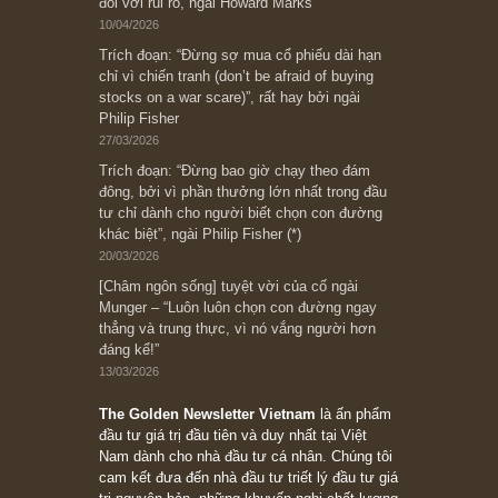
có? Hãy kỷ luật chuẩn bị từng bước một cho
những cú “fast spurts”; rồi đến cuối đời, nếu
người nào xứng đáng, thì ắt sẽ trở nên giàu
có (*)” – cố ngài Charlie Munger
05/06/2026
Ấn phẩm Kỳ 82 (Bản cắt)
08/05/2026
Suy ngẫm ngắn: Chu kỳ của thái độ đám đông
đối với rủi ro, ngài Howard Marks
10/04/2026
Trích đoạn: “Đừng sợ mua cổ phiếu dài hạn
chỉ vì chiến tranh (don’t be afraid of buying
stocks on a war scare)”, rất hay bởi ngài
Philip Fisher
27/03/2026
Trích đoạn: “Đừng bao giờ chạy theo đám
đông, bởi vì phần thưởng lớn nhất trong đầu
tư chỉ dành cho người biết chọn con đường
khác biệt”, ngài Philip Fisher (*)