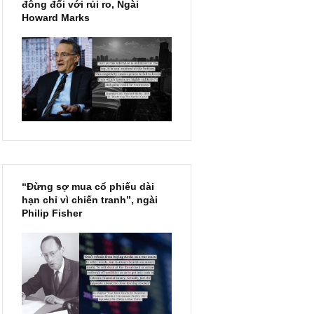
Chu kỳ trong thái độ của đám
đông đối với rủi ro, Ngài
Howard Marks
“Đừng sợ mua cổ phiếu dài
hạn chỉ vì chiến tranh”, ngài
Philip Fisher