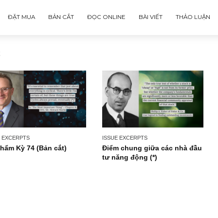
ĐẶT MUA
BẢN CẮT
ĐỌC ONLINE
BÀI VIẾT
gement
ISSUE EXCERPTS
ISSUE EXCERPTS
Ấn phẩm Kỳ 74 (Bản cắt)
Điểm chung giữa các
tư năng động (*)