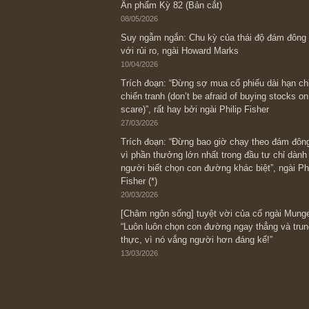
Bài viết gần đây nhất
[Châm ngôn sống] “Làm sao để trở nên
kỷ luật chuẩn bị từng bước một cho nh
spurts”; rồi đến cuối đời, nếu người n
thì ắt sẽ trở nên giàu có (*)” – cố ngài
05/06/2026
Ấn phẩm Kỳ 82 (Bản cắt)
08/05/2026
Suy ngẫm ngắn: Chu kỳ của thái độ đá
với rủi ro, ngài Howard Marks
10/04/2026
Trích đoạn: “Đừng sợ mua cổ phiếu dài
chiến tranh (don’t be afraid of buying s
scare)”, rất hay bởi ngài Philip Fisher
27/03/2026
Trích đoạn: “Đừng bao giờ chạy theo 