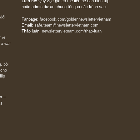
The Golden Newsletter Vietnam
là ấn phẩm đầu
giá trị đầu tiên và duy nhất tại Việt Nam dành cho
 giàu có? Hãy
nhà đầu tư cá nhân. Chúng tôi cam kết đưa đến 
ững cú “fast
đầu tư triết lý đầu tư giá trị nguyên bản, những
ào xứng đáng,
khuyến nghị chất lượng cao và các quan điểm độ
 Charlie Munger
lập và thực tế nhất về thị trường tài chính Việt N
Liên hệ:
Quý độc giả có thể liên hệ ban biên tập
hoặc admin dự án chúng tôi qua các kênh sau:
m đông đối
Fanpage:
facebook.com/goldennewslettervietnam
Email:
safe.team@newslettervietnam.com
Thảo luận:
newslettervietnam.com/thao-luan
 hạn chỉ vì
tocks on a war
đám đông, bởi