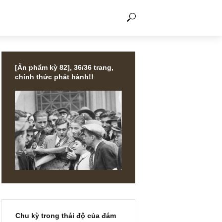
THẢO LUẬN
[Ấn phẩm kỳ 82], 36/36 trang,
chính thức phát hành!!
 nhà đầu