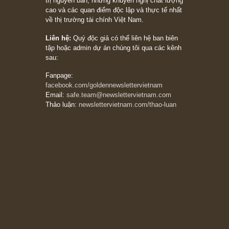
20/03/2026
[Châm ngôn sống] tuyệt vời của cố ngài
Munger – “Luôn luôn chọn con đường ngay
thẳng và trung thực, vì nó vắng người hơn
đáng kể!”
13/03/2026
The Golden Newsletter Vietnam
là ấn phẩm
đầu tư giá trị đầu tiên và duy nhất tại Việt
Nam dành cho nhà đầu tư cá nhân. Chúng tôi
cam kết đưa đến nhà đầu tư triết lý đầu tư giá
trị nguyên bản, những khuyến nghị chất lượng
cao và các quan điểm độc lập và thực tế nhất
về thị trường tài chính Việt Nam.
Liên hệ:
Quý độc giả có thể liên hệ ban biên
tập hoặc admin dự án chúng tôi qua các kênh
sau:
Fanpage:
facebook.com/goldennewslettervietnam