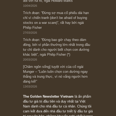
có? Hãy kỷ luật chuẩn bị từng bước một cho
những cú “fast spurts”; rồi đến cuối đời, nếu
người nào xứng đáng, thì ắt sẽ trở nên giàu
có (*)” – cố ngài Charlie Munger
05/06/2026
Ấn phẩm Kỳ 82 (Bản cắt)
08/05/2026
Suy ngẫm ngắn: Chu kỳ của thái độ đám đông
đối với rủi ro, ngài Howard Marks
10/04/2026
Trích đoạn: “Đừng sợ mua cổ phiếu dài hạn
chỉ vì chiến tranh (don’t be afraid of buying
stocks on a war scare)”, rất hay bởi ngài
Philip Fisher
27/03/2026
Trích đoạn: “Đừng bao giờ chạy theo đám
đông, bởi vì phần thưởng lớn nhất trong đầu
tư chỉ dành cho người biết chọn con đường
khác biệt”, ngài Philip Fisher (*)