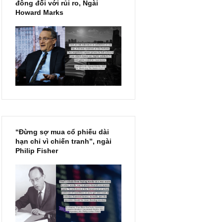
Chu kỳ trong thái độ của đám
đông đối với rủi ro, Ngài
Howard Marks
“Đừng sợ mua cổ phiếu dài
hạn chỉ vì chiến tranh”, ngài
Philip Fisher