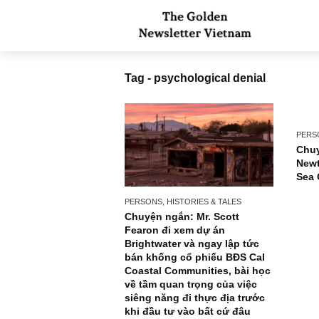
Tag - psychological denial
PERSONS, HISTORIES & TALES
Chuyện ngắn: Mr. Scott
Fearon đi xem dự án
Brightwater và ngay lập tức
bán khống cổ phiếu BĐS Cal
Coastal Communities, bài học
về tầm quan trọng của việc