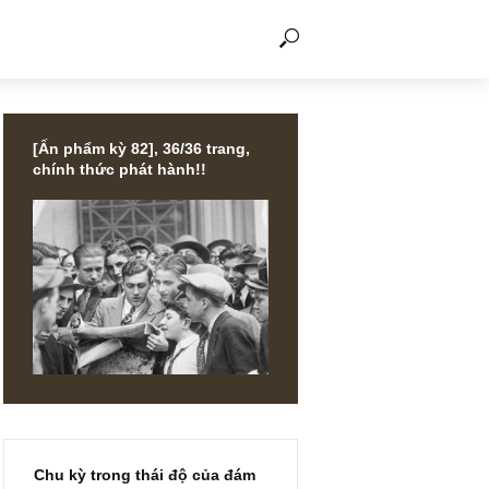
THẢO LUẬN
[Ấn phẩm kỳ 82], 36/36 trang,
chính thức phát hành!!
ạn
h lượng
lãnh đạo
 Graham