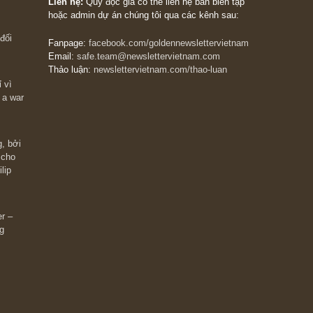
The Golden Newsletter Vietnam
là ấn phẩm đầu
giá trị đầu tiên và duy nhất tại Việt Nam dành cho
 giàu có? Hãy
nhà đầu tư cá nhân. Chúng tôi cam kết đưa đến 
ững cú “fast
đầu tư triết lý đầu tư giá trị nguyên bản, những
ào xứng đáng,
khuyến nghị chất lượng cao và các quan điểm độ
 Charlie Munger
lập và thực tế nhất về thị trường tài chính Việt N
Liên hệ:
Quý độc giả có thể liên hệ ban biên tập
hoặc admin dự án chúng tôi qua các kênh sau:
m đông đối
Fanpage:
facebook.com/goldennewslettervietnam
Email:
safe.team@newslettervietnam.com
Thảo luận:
newslettervietnam.com/thao-luan
 hạn chỉ vì
tocks on a war
đám đông, bởi