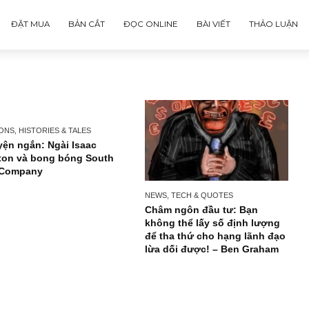
ĐẶT MUA
BẢN CẮT
ĐỌC ONLINE
BÀI VIẾT
PERSONS, HISTORIES & TALES
Chuyện ngắn: Ngài Isaac
Newton và bong bóng South
Sea Company
NEWS, TECH & QUOTES
Châm ngôn đầu tư: B
không thể lấy số địn
để tha thứ cho hạng 
lừa dối được! – Ben