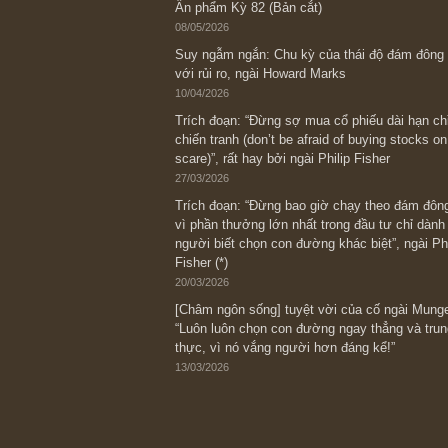
Bài viết gần đây nhất
[Châm ngôn sống] “Làm sao để trở nên
kỷ luật chuẩn bị từng bước một cho nh
spurts”; rồi đến cuối đời, nếu người n
thì ắt sẽ trở nên giàu có (*)” – cố ngài
05/06/2026
Ấn phẩm Kỳ 82 (Bản cắt)
08/05/2026
Suy ngẫm ngắn: Chu kỳ của thái độ đá
với rủi ro, ngài Howard Marks
10/04/2026
Trích đoạn: “Đừng sợ mua cổ phiếu dài
chiến tranh (don’t be afraid of buying s
scare)”, rất hay bởi ngài Philip Fisher
27/03/2026
Trích đoạn: “Đừng bao giờ chạy theo 