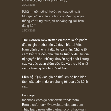
đối với rủi ro, ngài Howard Marks
10/04/2026
Trích đoạn: “Đừng sợ mua cổ phiếu dài hạn
chỉ vì chiến tranh (don’t be afraid of buying
stocks on a war scare)”, rất hay bởi ngài
Philip Fisher
27/03/2026
Trích đoạn: “Đừng bao giờ chạy theo đám
đông, bởi vì phần thưởng lớn nhất trong đầu
tư chỉ dành cho người biết chọn con đường
khác biệt”, ngài Philip Fisher (*)
20/03/2026
[Châm ngôn sống] tuyệt vời của cố ngài
Munger – “Luôn luôn chọn con đường ngay
thẳng và trung thực, vì nó vắng người hơn
đáng kể!”
13/03/2026
The Golden Newsletter Vietnam
là ấn phẩm