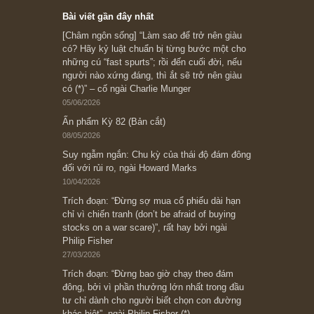
Subscribe ngay (*)
Bài viết gần đây nhất
[Châm ngôn sống] “Làm sao để trở nên giàu
có? Hãy kỷ luật chuẩn bị từng bước một cho
những cú “fast spurts”; rồi đến cuối đời, nếu
người nào xứng đáng, thì ắt sẽ trở nên giàu
có (*)” – cố ngài Charlie Munger
05/06/2026
Ấn phẩm Kỳ 82 (Bản cắt)
08/05/2026
Suy ngẫm ngắn: Chu kỳ của thái độ đám đông