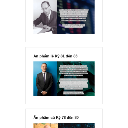
Chu kỳ trong thái độ của đám
đông đối với rủi ro, Ngài Howard
Marks
“Đừng sợ mua cổ phiếu dài hạn
chỉ vì chiến tranh”, ngài Philip
Fisher