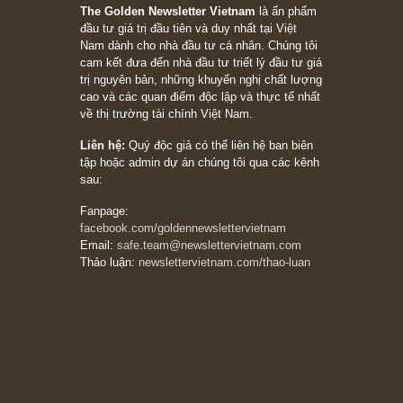
có? Hãy kỷ luật chuẩn bị từng bước một cho
những cú “fast spurts”; rồi đến cuối đời, nếu
người nào xứng đáng, thì ắt sẽ trở nên giàu
có (*)” – cố ngài Charlie Munger
05/06/2026
Ấn phẩm Kỳ 82 (Bản cắt)
08/05/2026
Suy ngẫm ngắn: Chu kỳ của thái độ đám đông
đối với rủi ro, ngài Howard Marks
10/04/2026
Trích đoạn: “Đừng sợ mua cổ phiếu dài hạn
chỉ vì chiến tranh (don’t be afraid of buying
stocks on a war scare)”, rất hay bởi ngài
Philip Fisher
27/03/2026
Trích đoạn: “Đừng bao giờ chạy theo đám
đông, bởi vì phần thưởng lớn nhất trong đầu
tư chỉ dành cho người biết chọn con đường
khác biệt”, ngài Philip Fisher (*)