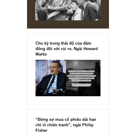
NEWS, TECH & QUOTES
Châm ngôn sống: Kiềm chế lòng tự hào
“ngu ngốc” – Ben Franklin
Ta luôn nghĩ rằng mình đúng trong mọi trường hợp. Đôi khi ta chợ
nhận ra mình bị kẹt trong một cuộc nói chuyện vòng quanh. Tìm ra
được yếu...
READ MORE
[Ấn phẩm kỳ 82], 36/36 trang,
chính thức phát hành!!