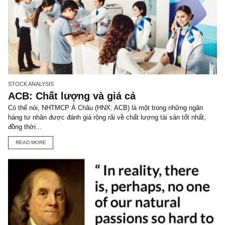
TGN_S.A.F.E Team
Đội biên tập S.A.F.E
VIEW ALL POSTS
You may also like