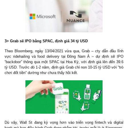
đầu cho giải pháp cloud và AI trong lĩnh vực y tế, chăm sóc sức
và nhận diện giọng nói. Cty có thị phần về mảng nầy lên đến 77%
viện tại Hoa kỳ và 85% các công ty trong danh sách Fortune 100.
3> Grab sẽ IPO bằng SPAC, định giá 34 tỷ USD
Theo Bloomberg, ngày 13/04/2021 vừa qua, Grab – cty dẫn đầu
vực ridehailing và food delivery tại Đông Nam Á – dự định s
“backdoor” thông qua một SPAC tại Hoa Kỳ, với định giá lên đến
tỷ USD. Trước đó 1-2 năm, định giá Grab chỉ non 10-15 tỷ USD với
chơi đốt tiền” dường như chưa thấy hồi kết.