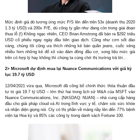
Mức định giá đó tương ứng mức P/S lên đến trên 53x (doanh thu
1.3 tỷ USD) và 200x P/E, dù công ty gần như đang còn trong giai
thua lỗ (!) Không ngạc nhiên, CEO Brian Amstrong đã bán ra $292 
USD cổ phiếu ngay ngày đầu tiên giao dịch. Cũng như cơn số
vàng, chúng tôi cũng ưa thích những kẻ bán quần jeans, cuốc
nhiều hơn những kẻ đổ xô vào đám đông đầu cơ, song liệu mứ
trên có hợp lý hay không thì chúng ta cùng chờ thị trường trả lời
2> Microsoft dự định mua lại Nuance Communications với giá
lục 19.7 tỷ USD
12/04/2021 vừa qua, Microsoft đã công bố chính thức thỏa thuậ
tư trị giá 19.7 tỷ USD – lớn thứ hai trong lịch sử M&A của MSF
Nuance Communications, Inc. (NASDAQ: NUAN) – nhà cung cấp