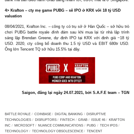
Dù vậy, Wall St đang kỳ vọng hơn vào triển vọng fintech và di
bank mà ban điều hành Grab đang nhắm tới, trước mắt là ở Singa
4> Krafton – cty mẹ game PUBG – sẽ IPO ở KRX với 18 tỷ USD
valuation
08/04/2021, Krafton Inc. – công ty có trụ sở ở Hàn Quốc – sở hữ
chơi PUBG battle royale đình đám sau khi mua lại từ nhà lập 
sáng lập Brendan Greene, dự định IPO tại KRX với định giá ~
USD. 2020, cty công bố doanh thu 1.5 tỷ USD và EBIT 680tr
Ông lớn Tencent TQ sở hữu 15.5% tại đây.