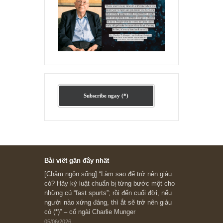
Ấn phẩm lẻ Kỳ 81 đến 83