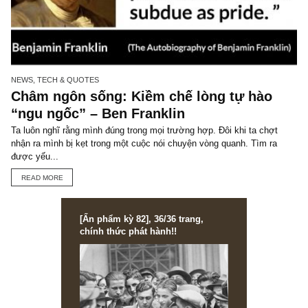
STOCK ANALYSIS
ACB: Chất lượng và giá cả
Có thể nói, NHTMCP Á Châu (HNX: ACB) là một trong những ngâ
hàng tư nhân được đánh giá rộng rãi về chất lượng tài sản tốt nhấ
đồng thời...
READ MORE