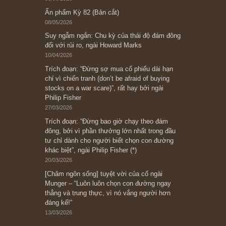
Ấn phẩm cũ Kỳ 78 đến 80
Subscribe ngay (*)
Bài viết gần đây nhất
[Châm ngôn sống] “Làm sao để trở nên giàu