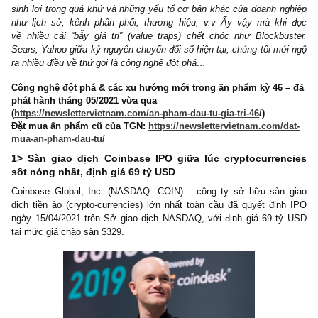
Hầu hết các nhà đầu tư giá trị đều không quan tâm đến
công ngh
diệt
(disruptive tech). Họ ưa thích những thứ tài sản hữu hình,
sinh lợi trong quá khứ và những yếu tố cơ bản khác của doanh n
như lịch sử, kênh phân phối, thương hiệu, v.v Ấy vậy mà kh
về nhiều cái “bẫy giá trị” (value traps) chết chóc như Blockbu
Sears, Yahoo giữa kỷ nguyên chuyển đổi số hiện tại, chúng tôi mớ
ra nhiều điều về thứ gọi là công nghệ đột phá…
Công nghệ đột phá & các xu hướng mới trong ấn phẩm kỳ 46 
phát hành tháng 05/2021 vừa qua
(
https://newslettervietnam.com/an-pham-dau-tu-gia-tri-46
/)
Đặt mua ấn phẩm cũ của TGN:
https://newslettervietnam.com/
mua-an-pham-dau-tu/
1> Sàn giao dịch Coinbase IPO giữa lúc cryptocurren
sốt nóng nhất, định giá 69 tỷ USD
Coinbase Global, Inc. (NASDAQ: COIN) – công ty sở hữu sàn
dịch tiền ảo (crypto-currencies) lớn nhất toàn cầu đã quyết địn
ngày 15/04/2021 trên Sở giao dịch NASDAQ, với định giá 69 t
tại mức giá chào sàn $329.