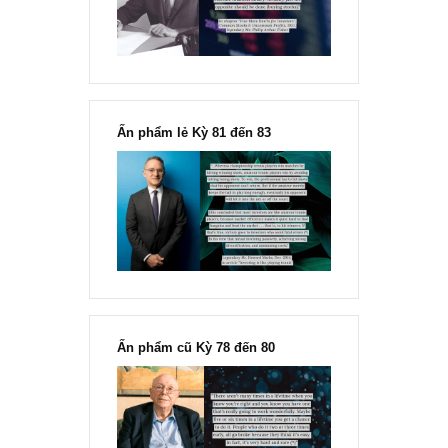
Fisher
Ấn phẩm lẻ Kỳ 81 đến 83