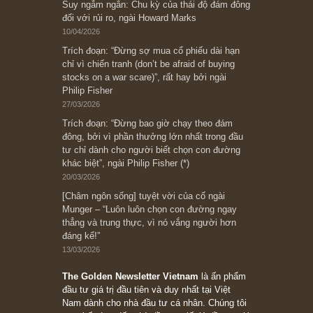
[Châm ngôn sống] “Làm sao để trở nên giàu
có? Hãy kỷ luật chuẩn bị từng bước một cho
những cú “fast spurts”; rồi đến cuối đời, nếu
người nào xứng đáng, thì ắt sẽ trở nên giàu
có (*)” – cố ngài Charlie Munger
05/06/2026
Ấn phẩm Kỳ 82 (Bản cắt)
08/05/2026
Suy ngẫm ngắn: Chu kỳ của thái độ đám đông
đối với rủi ro, ngài Howard Marks
10/04/2026
Trích đoạn: “Đừng sợ mua cổ phiếu dài hạn
chỉ vì chiến tranh (don’t be afraid of buying
stocks on a war scare)”, rất hay bởi ngài
Philip Fisher
27/03/2026
Trích đoạn: “Đừng bao giờ chạy theo đám
đông, bởi vì phần thưởng lớn nhất trong đầu
tư chỉ dành cho người biết chọn con đường