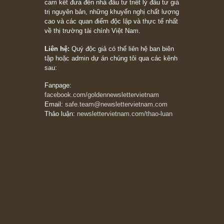
khác biệt”, ngài Philip Fisher (*)
20/03/2026
[Châm ngôn sống] tuyệt vời của cố ngài
Munger – “Luôn luôn chọn con đường ngay
thẳng và trung thực, vì nó vắng người hơn
đáng kể!”
13/03/2026
The Golden Newsletter Vietnam
là ấn phẩm
đầu tư giá trị đầu tiên và duy nhất tại Việt
Nam dành cho nhà đầu tư cá nhân. Chúng tôi
cam kết đưa đến nhà đầu tư triết lý đầu tư giá
trị nguyên bản, những khuyến nghị chất lượng
cao và các quan điểm độc lập và thực tế nhất
về thị trường tài chính Việt Nam.
Liên hệ:
Quý độc giả có thể liên hệ ban biên
tập hoặc admin dự án chúng tôi qua các kênh
sau:
Fanpage: