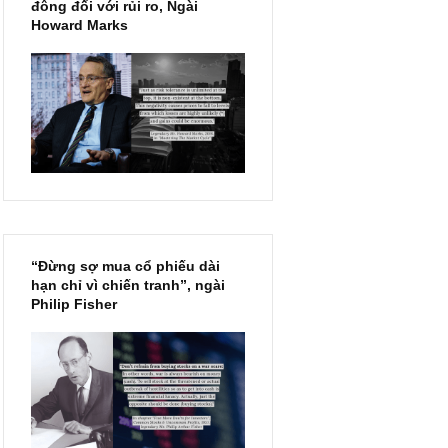
Chu kỳ trong thái độ của đám
đông đối với rủi ro, Ngài
Howard Marks
“Đừng sợ mua cổ phiếu dài
hạn chỉ vì chiến tranh”, ngài
Philip Fisher