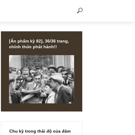
THẢO LUẬN
[Ấn phẩm kỳ 82], 36/36 trang,
chính thức phát hành!!