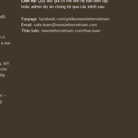
The Golden Newsletter Vietnam
là ấn phẩm đầu
giá trị đầu tiên và duy nhất tại Việt Nam dành cho
 giàu có? Hãy
nhà đầu tư cá nhân. Chúng tôi cam kết đưa đến 
ững cú “fast
đầu tư triết lý đầu tư giá trị nguyên bản, những
ào xứng đáng,
khuyến nghị chất lượng cao và các quan điểm độ
 Charlie Munger
lập và thực tế nhất về thị trường tài chính Việt N
Liên hệ:
Quý độc giả có thể liên hệ ban biên tập
hoặc admin dự án chúng tôi qua các kênh sau:
m đông đối
Fanpage:
facebook.com/goldennewslettervietnam
Email:
safe.team@newslettervietnam.com
Thảo luận:
newslettervietnam.com/thao-luan
 hạn chỉ vì
tocks on a war
đám đông, bởi