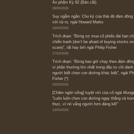
Bài viết gần đây nhất
[Châm ngôn sống] “Làm sao để trở nên
kỷ luật chuẩn bị từng bước một cho nh
spurts”; rồi đến cuối đời, nếu người n
thì ắt sẽ trở nên giàu có (*)” – cố ngài
05/06/2026
Ấn phẩm Kỳ 82 (Bản cắt)
08/05/2026
Suy ngẫm ngắn: Chu kỳ của thái độ đá
với rủi ro, ngài Howard Marks
10/04/2026
Trích đoạn: “Đừng sợ mua cổ phiếu dài
chiến tranh (don’t be afraid of buying s
scare)”, rất hay bởi ngài Philip Fisher
27/03/2026
Trích đoạn: “Đừng bao giờ chạy theo 