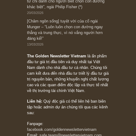
Suy ngẫm ngắn: Chu kỳ của thái độ đám đông
đối với rủi ro, ngài Howard Marks
10/04/2026
Trích đoạn: “Đừng sợ mua cổ phiếu dài hạn
chỉ vì chiến tranh (don’t be afraid of buying
stocks on a war scare)”, rất hay bởi ngài
Philip Fisher
27/03/2026
Trích đoạn: “Đừng bao giờ chạy theo đám
đông, bởi vì phần thưởng lớn nhất trong đầu
tư chỉ dành cho người biết chọn con đường
khác biệt”, ngài Philip Fisher (*)
20/03/2026
[Châm ngôn sống] tuyệt vời của cố ngài
Munger – “Luôn luôn chọn con đường ngay
thẳng và trung thực, vì nó vắng người hơn
đáng kể!”
13/03/2026