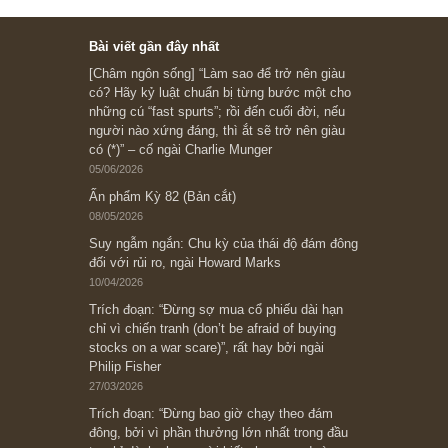
Subscribe ngay (*)
Bài viết gần đây nhất
[Châm ngôn sống] “Làm sao để trở nên giàu
có? Hãy kỷ luật chuẩn bị từng bước một cho
những cú “fast spurts”; rồi đến cuối đời, nếu
người nào xứng đáng, thì ắt sẽ trở nên giàu
có (*)” – cố ngài Charlie Munger
05/06/2026
Ấn phẩm Kỳ 82 (Bản cắt)
08/05/2026