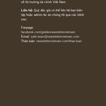
đông, bởi vì phần thưởng lớn nhất trong đầu
tư chỉ dành cho người biết chọn con đường
khác biệt”, ngài Philip Fisher (*)
20/03/2026
[Châm ngôn sống] tuyệt vời của cố ngài
Munger – “Luôn luôn chọn con đường ngay
thẳng và trung thực, vì nó vắng người hơn
đáng kể!”
13/03/2026
The Golden Newsletter Vietnam
là ấn phẩm
đầu tư giá trị đầu tiên và duy nhất tại Việt
Nam dành cho nhà đầu tư cá nhân. Chúng tôi
cam kết đưa đến nhà đầu tư triết lý đầu tư giá
trị nguyên bản, những khuyến nghị chất lượng
cao và các quan điểm độc lập và thực tế nhất
về thị trường tài chính Việt Nam.
Liên hệ:
Quý độc giả có thể liên hệ ban biên
tập hoặc admin dự án chúng tôi qua các kênh
sau: