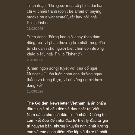
Bài viết gần đây nhất
[Châm ngôn sống] “Làm sao để trở nên giàu
có? Hãy kỷ luật chuẩn bị từng bước một cho
những cú “fast spurts”; rồi đến cuối đời, nếu
người nào xứng đáng, thì ắt sẽ trở nên giàu
có (*)” – cố ngài Charlie Munger
05/06/2026
Ấn phẩm Kỳ 82 (Bản cắt)
08/05/2026
Suy ngẫm ngắn: Chu kỳ của thái độ đám đông
đối với rủi ro, ngài Howard Marks
10/04/2026
Trích đoạn: “Đừng sợ mua cổ phiếu dài hạn
chỉ vì chiến tranh (don’t be afraid of buying
stocks on a war scare)”, rất hay bởi ngài
Philip Fisher
27/03/2026
Trích đoạn: “Đừng bao giờ chạy theo đám