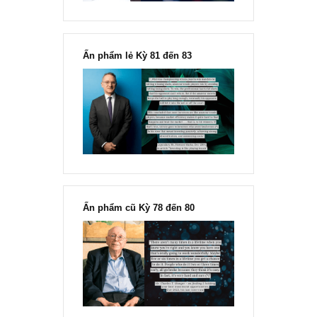
“Đừng sợ mua cổ phiếu dài hạn
chỉ vì chiến tranh”, ngài Philip
Fisher
Ấn phẩm lẻ Kỳ 81 đến 83