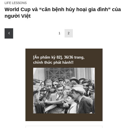
LIFE LESSONS
World Cup và “căn bệnh hủy hoại gia đình” 
người Việt
1
2
[Ấn phẩm kỳ 82], 36/36 trang,
chính thức phát hành!!