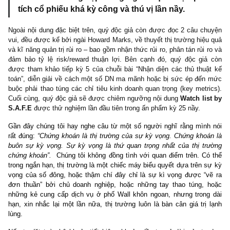
tài chính, ban lãnh đạo, triển vọng & định giá th
đúng 4 nguyên tắc M của ngài Phil Town như m
khung sườn để phân tích ngành KCN cùng v
bảng thống kê 30 mã trong ngành cho quý đ
giả… Hơn thế nữa, chúng tôi còn phân tích s
hơn 5 doanh nghiệp trong ngành qua mục ph
tích cổ phiếu khá kỳ công và thú vị lần nầy.
Ngoài nội dung đặc biệt trên, quý độc giả còn được đọc 2 câu c
vui, đều được kể bởi ngài Howard Marks, về thuyết thị trường hiệ
và kĩ năng quản trị rủi ro – bao gồm nhận thức rủi ro, phân tán rủi
đảm bảo tỷ lệ risk/reward thuận lợi. Bên cạnh đó, quý độc gi
được tham khảo tiếp kỳ 5 của chuỗi bài “Nhận diện các thủ thu
toán”, diễn giải về cách một số DN ma mãnh hoặc bị sức ép đế
buộc phải thao túng các chỉ tiêu kinh doanh quan trọng (key metr
Cuối cùng, quý độc giả sẽ được chiêm ngưỡng nội dung
Watch li
S.A.F.E
được thử nghiệm lần đầu tiên trong ấn phẩm kỳ 25 nầy.
Gần đây chúng tôi hay nghe câu từ một số người nghĩ rằng mìn
rất đúng:
“Chứng khoán là thị trường của sự kỳ vọng. Chứng kho