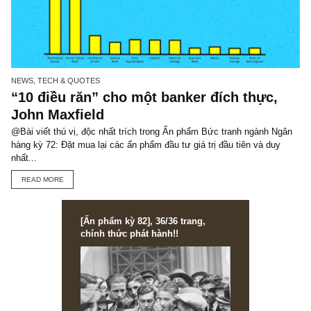
PERSONS, HISTORIES & TALES
Chuyện vui: Vị giáo sư thuyết thị trường
hiệu quả và tờ 100 đô-la dưới sân trườn
Gần đây khi dạo quanh mạng xã hội và các diễn đàn, chúng tôi nh
thấy tư duy, tâm lý tiêu cực chung ngày càng phổ biến và bao trù
hơn. Ở...
READ MORE