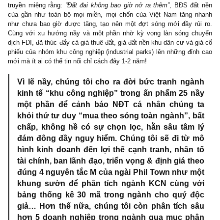
ngành ngân hàng, chứng khoán lên hàng trăm % – bất chấp chất 
nợ xấu, ban lãnh đạo và định giá của nhóm cổ phiếu tài chánh n
sao…
Và bây giờ, từ đầu 2019 đến nay, trước một sự thật ban đầu
truyền miệng rằng:
“Đất đai không bao giờ nở ra thêm”
, BĐS đấ
của gần như toàn bộ mọi miền, mọi chốn của Việt Nam tăng 
như chưa bao giờ được tăng, tạo nên một đợt sóng mới đầy rủ
Cùng với xu hướng nầy và một phần nhờ kỳ vọng làn sóng c
dịch FDI, đã thúc đẩy cả giá thuê đất, giá đất nền khu dân cư và g
phiếu của nhóm khu công nghiệp (industrial parks) lên những đỉn
mới mà ít ai có thể tin nổi chỉ cách đây 1-2 năm!
Vì lẽ nầy, chúng tôi cho ra đời bức tranh ngà
kinh tế “khu công nghiệp” trong ấn phẩm 25 n
một phần để cảnh báo NĐT cá nhân chúng 
khỏi thứ tư duy “mua theo sóng toàn ngành”, b
chấp, không hề có sự chọn lọc, hằn sâu tâm 
đám đông đầy nguy hiểm. Chúng tôi sẽ đi từ 
hình kinh doanh đến lợi thế cạnh tranh, nhân 