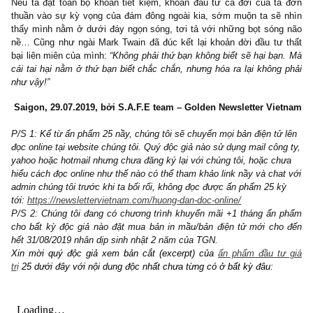
buôn sự kỳ vọng. Sự kỳ vọng là thứ quan trọng nhất của thị t
chứng khoán”.
Chúng tôi không đồng tình với quan điểm trên. C
trong ngắn hạn, thị trường là một chiếc máy biểu quyết dựa trên 
vọng của số đông, hoặc thậm chí đây chỉ là sự kì vọng được “
đơn thuần” bởi chủ doanh nghiệp, hoặc những tay thao túng,
những kẻ cung cấp dịch vụ ở phố Wall khôn ngoan, nhưng tron
hạn, xin nhắc lại một lần nữa, thị trường luôn là bàn cân giá trị
lùng.
Nếu ta đặt toàn bộ khoản tiết kiệm, khoản đầu tư cả đời của t
thuần vào sự kỳ vọng của đám đông ngoài kia, sớm muộn ta sẽ
thấy mình nằm ở dưới đáy ngọn sóng, tơi tả với những bọt són
nề… Cũng như ngài Mark Twain đã đúc kết lại khoản đời đầu tư
bại liên miên của mình:
“Không phải thứ bạn không biết sẽ hại bạ
cái tai hại nằm ở thứ bạn biết chắc chắn, nhưng hóa ra lại không
như vậy!”
Saigon, 29.07.2019, bởi S.A.F.E team – Golden Newsletter Vi
P/S 1: Kể từ ấn phẩm 25 nầy, chúng tôi sẽ chuyển mọi bản điện tử
đọc online tại website chúng tôi. Quý độc giả nào sử dụng mail côn