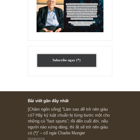
“Đừng sợ mua cổ phiếu dài hạn
chỉ vì chiến tranh”, ngài Philip
Fisher
Ấn phẩm lẻ Kỳ 81 đến 83