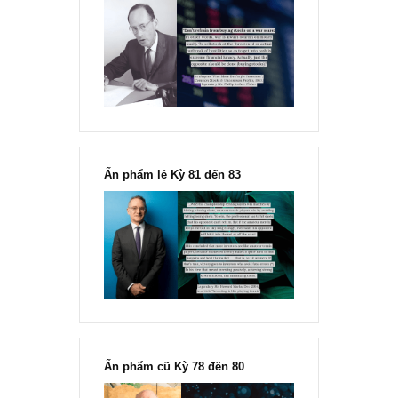
Chu kỳ trong thái độ của đám
đông đối với rủi ro, Ngài Howard
Marks