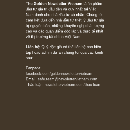
Bài viết gần đây nhất
[Châm ngôn sống] “Làm sao để trở nên giàu
có? Hãy kỷ luật chuẩn bị từng bước một cho
những cú “fast spurts”; rồi đến cuối đời, nếu
người nào xứng đáng, thì ắt sẽ trở nên giàu
có (*)” – cố ngài Charlie Munger
05/06/2026
Ấn phẩm Kỳ 82 (Bản cắt)
08/05/2026
Suy ngẫm ngắn: Chu kỳ của thái độ đám đông
đối với rủi ro, ngài Howard Marks
10/04/2026
Trích đoạn: “Đừng sợ mua cổ phiếu dài hạn
chỉ vì chiến tranh (don’t be afraid of buying
stocks on a war scare)”, rất hay bởi ngài
Philip Fisher
27/03/2026