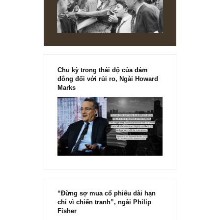
NEWS, TECH & QUOTES
“10 điều răn” cho một banker đích thực,
John Maxfield
@Bài viết thú vị, độc nhất trích trong Ấn phẩm Bức tranh ngành N
hàng kỳ 72: Đặt mua lại các ấn phẩm đầu tư giá trị đầu tiên và du
nhất...
READ MORE
[Ấn phẩm kỳ 82], 36/36 trang,
chính thức phát hành!!