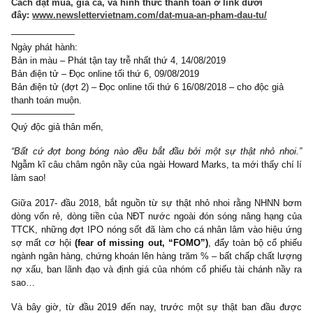
đầu tiên trong kỷ nguyên mới của Golden Newsletter Vietnam 
sắp phát hành!
Cách đặt mua, giá cả, và hình thức thanh toán ở link dưới
đây:
www.newslettervietnam.com/dat-mua-an-pham-dau-tu/
———————
Ngày phát hành:
Bản in màu – Phát tận tay trễ nhất thứ 4, 14/08/2019
Bản điện tử – Đọc online tối thứ 6, 09/08/2019
Bản điện tử (đợt 2) – Đọc online tối thứ 6 16/08/2018 – cho độc gi
thanh toán muộn.
———————
Quý độc giả thân mến,
“Bất cứ đợt bong bóng nào đều bắt đầu bởi một sự thật nhỏ n
Ngẫm kĩ câu châm ngôn nầy của ngài Howard Marks, ta mới thấy c
làm sao!
Giữa 2017- đầu 2018, bắt nguồn từ sự thật nhỏ nhoi rằng NHN
dòng vốn rẻ, dòng tiền của NĐT nước ngoài đón sóng nâng hạn
TTCK, những đợt IPO nóng sốt đã làm cho cá nhân lâm vào hiệ
sợ mất cơ hội
(fear of missing out, “FOMO”)
, đẩy toàn bộ cổ 