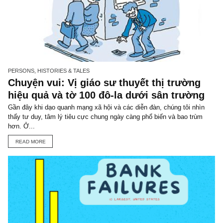
TGN_S.A.F.E Team
Đội biên tập S.A.F.E
VIEW ALL POSTS
You may also like