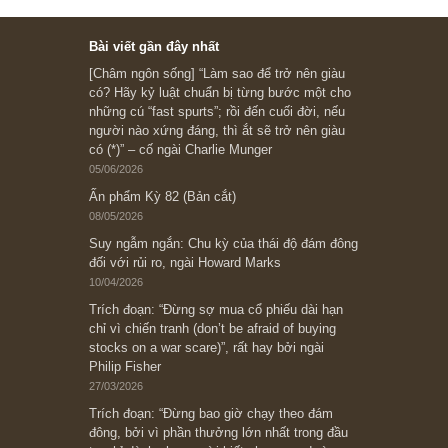
Subscribe ngay (*)
Bài viết gần đây nhất
[Châm ngôn sống] “Làm sao để trở nên giàu
có? Hãy kỷ luật chuẩn bị từng bước một cho
những cú “fast spurts”; rồi đến cuối đời, nếu
người nào xứng đáng, thì ắt sẽ trở nên giàu
có (*)” – cố ngài Charlie Munger
05/06/2026
Ấn phẩm Kỳ 82 (Bản cắt)
08/05/2026