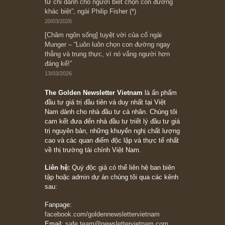
Suy ngẫm ngắn: Chu kỳ của thái độ đám đông
đối với rủi ro, ngài Howard Marks
10/04/2026
Trích đoạn: “Đừng sợ mua cổ phiếu dài hạn
chỉ vì chiến tranh (don’t be afraid of buying
stocks on a war scare)”, rất hay bởi ngài
Philip Fisher
27/03/2026
Trích đoạn: “Đừng bao giờ chạy theo đám
đông, bởi vì phần thưởng lớn nhất trong đầu
tư chỉ dành cho người biết chọn con đường
khác biệt”, ngài Philip Fisher (*)
20/03/2026
[Châm ngôn sống] tuyệt vời của cố ngài
Munger – “Luôn luôn chọn con đường ngay
thẳng và trung thực, vì nó vắng người hơn
đáng kể!”
13/03/2026