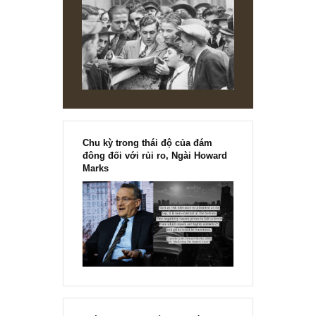
[Ấn phẩm kỳ 82], 36/36 trang,
chính thức phát hành!!
Chu kỳ trong thái độ của đám
đông đối với rủi ro, Ngài Howard
Marks