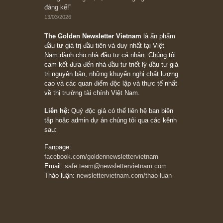
Trích đoạn: “Đừng sợ mua cổ phiếu dài hạn
chỉ vì chiến tranh (don’t be afraid of buying
stocks on a war scare)”, rất hay bởi ngài
Philip Fisher
27/03/2026
Trích đoạn: “Đừng bao giờ chạy theo đám
đông, bởi vì phần thưởng lớn nhất trong đầu
tư chỉ dành cho người biết chọn con đường
khác biệt”, ngài Philip Fisher (*)
20/03/2026
[Châm ngôn sống] tuyệt vời của cố ngài
Munger – “Luôn luôn chọn con đường ngay
thẳng và trung thực, vì nó vắng người hơn
đáng kể!”
13/03/2026
The Golden Newsletter Vietnam
là ấn phẩm
đầu tư giá trị đầu tiên và duy nhất tại Việt
Nam dành cho nhà đầu tư cá nhân. Chúng tôi
cam kết đưa đến nhà đầu tư triết lý đầu tư giá