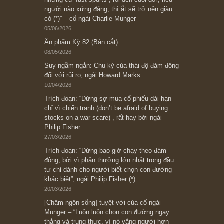
Subscribe ngay (*)
Bài viết gần đây nhất
[Châm ngôn sống] “Làm sao để trở nên giàu
có? Hãy kỷ luật chuẩn bị từng bước một cho
những cú “fast spurts”; rồi đến cuối đời, nếu
người nào xứng đáng, thì ắt sẽ trở nên giàu
có (*)” – cố ngài Charlie Munger
05/06/2026
Ấn phẩm Kỳ 82 (Bản cắt)
08/05/2026
Suy ngẫm ngắn: Chu kỳ của thái độ đám đông
đối với rủi ro, ngài Howard Marks
10/04/2026