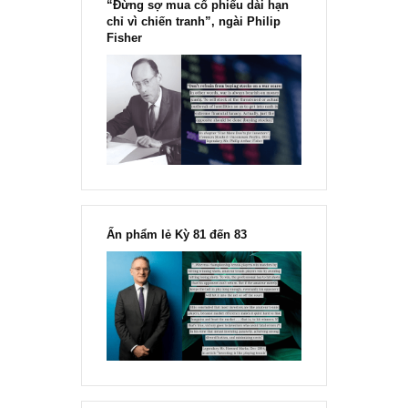
“Đừng sợ mua cổ phiếu dài hạn
chỉ vì chiến tranh”, ngài Philip
Fisher
Ấn phẩm lẻ Kỳ 81 đến 83