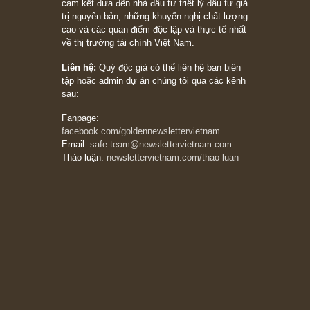
khác biệt”, ngài Philip Fisher (*)
20/03/2026
[Châm ngôn sống] tuyệt vời của cố ngài
Munger – “Luôn luôn chọn con đường ngay
thẳng và trung thực, vì nó vắng người hơn
đáng kể!”
13/03/2026
The Golden Newsletter Vietnam
là ấn phẩm
đầu tư giá trị đầu tiên và duy nhất tại Việt
Nam dành cho nhà đầu tư cá nhân. Chúng tôi
cam kết đưa đến nhà đầu tư triết lý đầu tư giá
trị nguyên bản, những khuyến nghị chất lượng
cao và các quan điểm độc lập và thực tế nhất
về thị trường tài chính Việt Nam.
Liên hệ:
Quý độc giả có thể liên hệ ban biên
tập hoặc admin dự án chúng tôi qua các kênh
sau:
Fanpage: