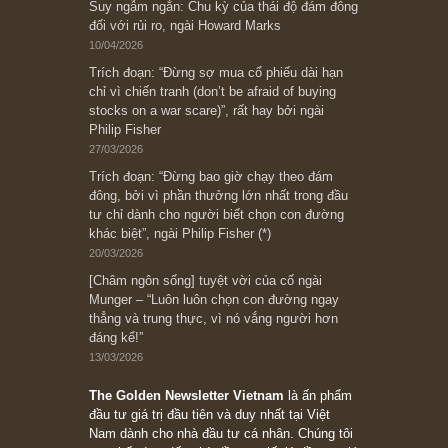
[Châm ngôn sống] “Làm sao để trở nên giàu
có? Hãy kỷ luật chuẩn bị từng bước một cho
những cú “fast spurts”; rồi đến cuối đời, nếu
người nào xứng đáng, thì ắt sẽ trở nên giàu
có (*)” – cố ngài Charlie Munger
05/06/2026
Ấn phẩm Kỳ 82 (Bản cắt)
08/05/2026
Suy ngẫm ngắn: Chu kỳ của thái độ đám đông
đối với rủi ro, ngài Howard Marks
10/04/2026
Trích đoạn: “Đừng sợ mua cổ phiếu dài hạn
chỉ vì chiến tranh (don’t be afraid of buying
stocks on a war scare)”, rất hay bởi ngài
Philip Fisher
27/03/2026
Trích đoạn: “Đừng bao giờ chạy theo đám
đông, bởi vì phần thưởng lớn nhất trong đầu
tư chỉ dành cho người biết chọn con đường