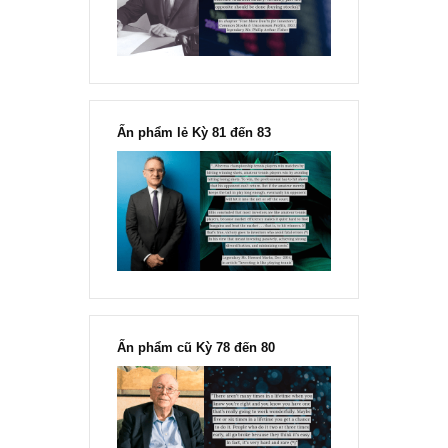
Fisher
Ấn phẩm lẻ Kỳ 81 đến 83