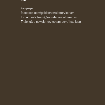
thẳng và trung thực, vì nó vắng người hơn
đáng kể!”
13/03/2026
The Golden Newsletter Vietnam
là ấn phẩm
đầu tư giá trị đầu tiên và duy nhất tại Việt
Nam dành cho nhà đầu tư cá nhân. Chúng tôi
cam kết đưa đến nhà đầu tư triết lý đầu tư giá
trị nguyên bản, những khuyến nghị chất lượng
cao và các quan điểm độc lập và thực tế nhất
về thị trường tài chính Việt Nam.
Liên hệ:
Quý độc giả có thể liên hệ ban biên
tập hoặc admin dự án chúng tôi qua các kênh
sau:
Fanpage:
facebook.com/goldennewslettervietnam
Email:
safe.team@newslettervietnam.com
Thảo luận:
newslettervietnam.com/thao-luan