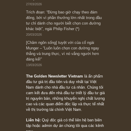
có (*)” – cố ngài Charlie Munger
05/06/2026
Ấn phẩm Kỳ 82 (Bản cắt)
08/05/2026
Suy ngẫm ngắn: Chu kỳ của thái độ đám đông
đối với rủi ro, ngài Howard Marks
10/04/2026
Trích đoạn: “Đừng sợ mua cổ phiếu dài hạn
chỉ vì chiến tranh (don’t be afraid of buying
stocks on a war scare)”, rất hay bởi ngài
Philip Fisher
27/03/2026
Trích đoạn: “Đừng bao giờ chạy theo đám
đông, bởi vì phần thưởng lớn nhất trong đầu
tư chỉ dành cho người biết chọn con đường
khác biệt”, ngài Philip Fisher (*)
20/03/2026
[Châm ngôn sống] tuyệt vời của cố ngài
Munger – “Luôn luôn chọn con đường ngay