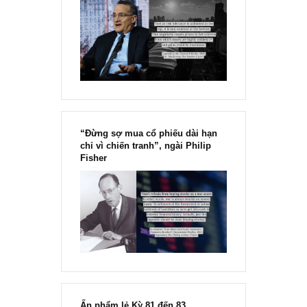
Chu kỳ trong thái độ của đám
đông đối với rủi ro, Ngài Howard
Marks
“Đừng sợ mua cổ phiếu dài hạn
chỉ vì chiến tranh”, ngài Philip
Fisher