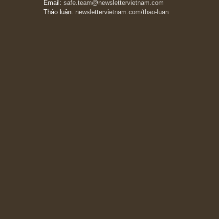
The Golden Newsletter Vietnam
là ấn phẩm
đầu tư giá trị đầu tiên và duy nhất tại Việt
Nam dành cho nhà đầu tư cá nhân. Chúng tôi
cam kết đưa đến nhà đầu tư triết lý đầu tư giá
trị nguyên bản, những khuyến nghị chất lượng
cao và các quan điểm độc lập và thực tế nhất
về thị trường tài chính Việt Nam.
Liên hệ:
Quý độc giả có thể liên hệ ban biên
tập hoặc admin dự án chúng tôi qua các kênh
sau:
Fanpage:
facebook.com/goldennewslettervietnam
Email:
safe.team@newslettervietnam.com
Thảo luận:
newslettervietnam.com/thao-luan