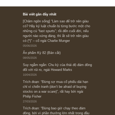
Subscribe ngay (*)
Bài viết gần đây nhất
[Châm ngôn sống] “Làm sao để trở nên giàu
có? Hãy kỷ luật chuẩn bị từng bước một cho
những cú “fast spurts”; rồi đến cuối đời, nếu
người nào xứng đáng, thì ắt sẽ trở nên giàu
có (*)” – cố ngài Charlie Munger
05/06/2026
Ấn phẩm Kỳ 82 (Bản cắt)