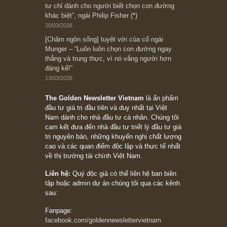
08/05/2026
Suy ngẫm ngắn: Chu kỳ của thái độ đám đông
đối với rủi ro, ngài Howard Marks
10/04/2026
Trích đoạn: “Đừng sợ mua cổ phiếu dài hạn
chỉ vì chiến tranh (don’t be afraid of buying
stocks on a war scare)”, rất hay bởi ngài
Philip Fisher
27/03/2026
Trích đoạn: “Đừng bao giờ chạy theo đám
đông, bởi vì phần thưởng lớn nhất trong đầu
tư chỉ dành cho người biết chọn con đường
khác biệt”, ngài Philip Fisher (*)
20/03/2026
[Châm ngôn sống] tuyệt vời của cố ngài
Munger – “Luôn luôn chọn con đường ngay
thẳng và trung thực, vì nó vắng người hơn
đáng kể!”
13/03/2026