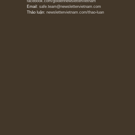
khác biệt”, ngài Philip Fisher (*)
20/03/2026
[Châm ngôn sống] tuyệt vời của cố ngài
Munger – “Luôn luôn chọn con đường ngay
thẳng và trung thực, vì nó vắng người hơn
đáng kể!”
13/03/2026
The Golden Newsletter Vietnam
là ấn phẩm
đầu tư giá trị đầu tiên và duy nhất tại Việt
Nam dành cho nhà đầu tư cá nhân. Chúng tôi
cam kết đưa đến nhà đầu tư triết lý đầu tư giá
trị nguyên bản, những khuyến nghị chất lượng
cao và các quan điểm độc lập và thực tế nhất
về thị trường tài chính Việt Nam.
Liên hệ:
Quý độc giả có thể liên hệ ban biên
tập hoặc admin dự án chúng tôi qua các kênh
sau:
Fanpage: