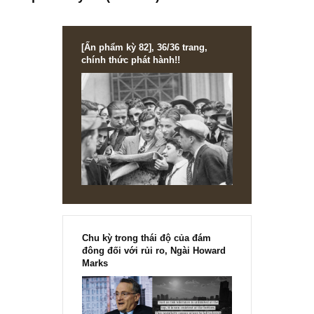
ISSUE EXCERPTS
Ấn phẩm Kỳ 77 (Bản cắt)
[Ấn phẩm kỳ 82], 36/36 trang,
chính thức phát hành!!