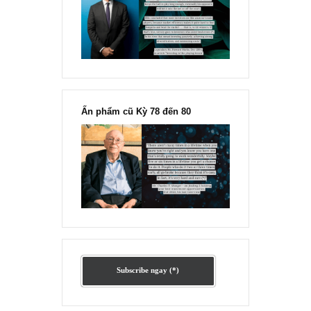
Ấn phẩm lẻ Kỳ 81 đến 83