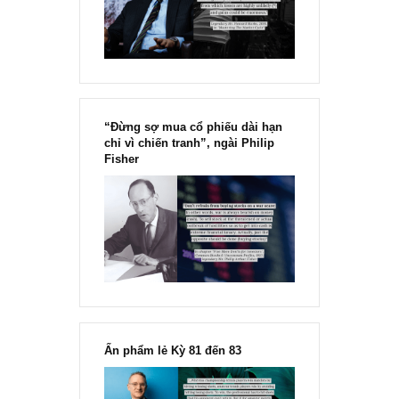
Chu kỳ trong thái độ của đám
đông đối với rủi ro, Ngài Howard
Marks
“Đừng sợ mua cổ phiếu dài hạn
chỉ vì chiến tranh”, ngài Philip
Fisher