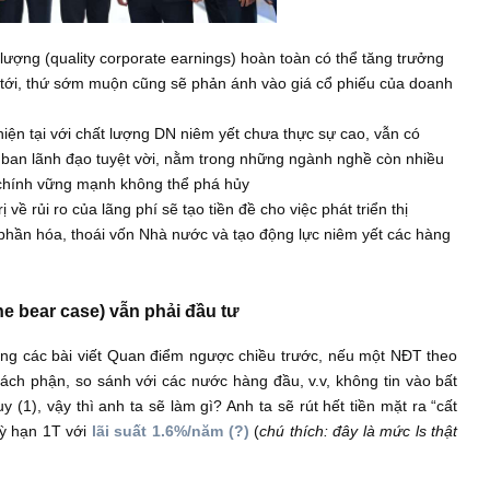
 chất lượng (quality corporate earnings) hoàn toàn có thể tăn
-20 năm tới, thứ sớm muộn cũng sẽ phản ánh vào giá cổ phiếu 
 TTCK hiện tại với chất lượng DN niêm yết chưa thực sự cao, vẫ