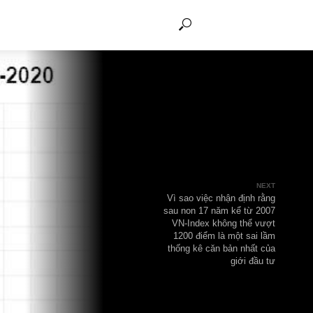
THẢO LUẬN
Vì sao việc 
sau non 17 n
VN-Index k
1200 điểm 
thống kê că