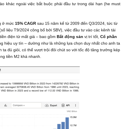
ị tốt bởi ban lãnh đạo tuyệt vời, nằm trong những ngành nghề c
hình tài chính vững mạnh không thể phá hủy
nh trị về rủi ro của lãng phí sẽ tạo tiền đề cho việc phát triển 
oạch cổ phần hóa, thoái vốn Nhà nước và tạo động lực niêm yết
cực (the bear case) vẫn phải đầu tư
ạnh trong các bài viết Quan điểm ngược chiều trước, nếu một
n thân trách phận, so sánh với các nước hàng đầu, v.v, không t
g tư duy (1), vậy thì anh ta sẽ làm gì? Anh ta sẽ rút hết tiền m
 băng kỳ hạn 1T với
lãi suất
1.6%/năm (?)
(
chú thích:
đây là m
a chọn nào khác ngoài việc bắt buộc phải đầu tư trong dài hạn
n M2 đang ở mức
15% CAGR
sau 15 năm kể từ 2009 đến Q3/2024