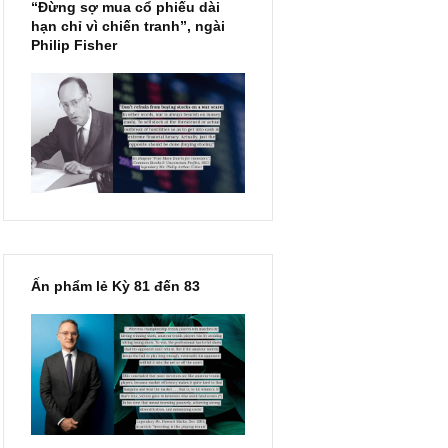
ôi viết hồi
 market và
thứ sẽ trở
đó là khá
“Đừng sợ mua cổ phiếu dài
 chắc chắn
hạn chỉ vì chiến tranh”, ngài
Philip Fisher
ộ tin rằng
– chính là