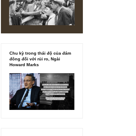
âm lý luôn
c trở nên
 của mình
u:
Khi mọi
xử với sự
nh xử một
Chu kỳ trong thái độ của đám
đông đối với rủi ro, Ngài
Howard Marks
g khi mọi
 chúng ta