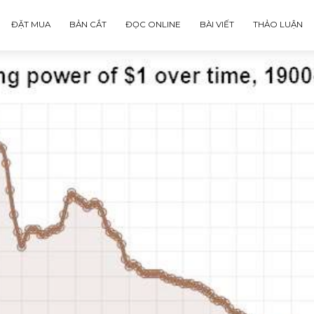
ĐẶT MUA
BẢN CẮT
ĐỌC ONLINE
BÀI VIẾT