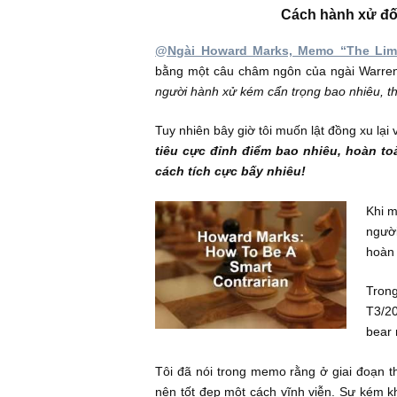
tư ngược chiều (contrarian) của ng
swing về hai mức cực đại của loài
đóng băng trước những cơ hội dài
Cách hành x
@Ngài Howard Marks, Memo “Th
bằng một câu châm ngôn của ngài 
người hành xử kém cẩn trọng bao nh
Tuy nhiên bây giờ tôi muốn lật đồng
tiêu cực đỉnh điểm bao nhiêu, 
cách tích cực bấy nhiêu!