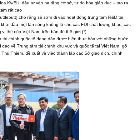
í trí có thể có cả hai luồng tư duy: tích cực (bull case) & tiêu
nhiên cho dù là nằm ở luồng tư duy nào, anh ta đều có những 
vì đơn thuần rủi ro của việc không đầu tư trong dài hạn trong 
như hiện tại là quá lớn đối với anh ta…
he bull case) để đầu tư
hát triển, thu nhập cao vào năm 2045-2050 như Nghị quyết của
nh công của những “con rồng” & “con hổ” Châu Á trước đó: thu
u như Hoa Kỳ/EU, đầu tư vào hạ tầng cơ sở, tự do hóa giáo dục 
 chất xám rất cao
đại (scuttlebutt) cho rằng sẽ sớm đi vào hoạt động trung tâm R
ủ Đức, khởi đầu một làn sóng khổng lồ cho các FDI chất lượng 
a tăng vị thế của Việt Nam trên bản đồ thế giới (*)
ng tâm tài chính quốc tế đang dần được hiện thực hóa với nh
 Ban Chỉ đạo về Trung tâm tài chính khu vực và quốc tế tại Việt
 đô thị Thủ Thiêm, đề xuất về việc thành lập các Sở giao dịch,