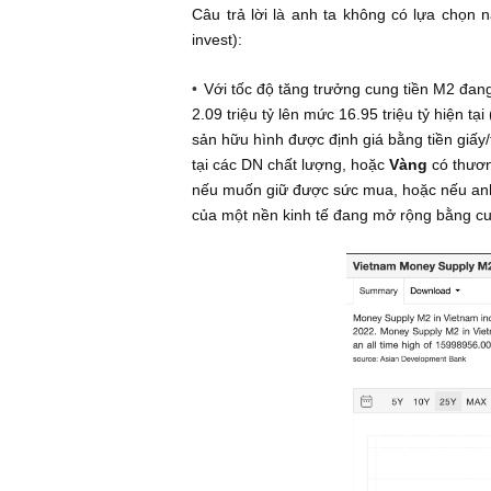
nhiều “viên ngọc quý” được quản tr
dư địa tăng trưởng và có một tình 
Sự thay đổi về quan điểm của Bộ Chí
trường vốn, khởi động lại các kế h
hóa chất lượng mới
(2) Ngay cả luồng tư duy tiêu 
Như chúng tôi đã nhiều lần nhấn m
trường phái bi quan vĩnh viễn, tha
cứ catalysts tăng trưởng nào ở luồn
vào đệm” ư, hay anh ta sẽ gửi nhà
sự
)
Câu trả lời là anh ta không có lự
invest):
Với tốc độ tăng trưởng cung tiề