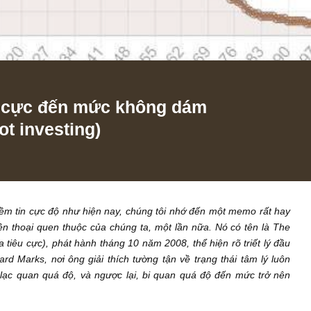
c tiêu cực đến mức không dám
of not investing)
à mất niềm tin cực độ như hiện nay, chúng tôi nhớ đến một me
rị huyền thoại quen thuộc của chúng ta, một lần nữa. Nó có t
hủ nghĩa tiêu cực), phát hành tháng 10 năm 2008, thể hiện rõ tr