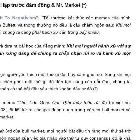
ài Howard Marks, nơi ông giải thích tường tận về trạng thái t
 người: lạc quan quá độ, và ngược lại, bi quan quá độ đến mứ
 hạn…
ử đối lập trước đám đông & Mr. Market (*)
e Limit To Negativism”
:
“Tôi thường kết thúc các memos
Warren Buffett, và thông thường nó đều là câu châm ngôn sa
iêu, thì chúng ta càng phải hành xử cẩn trọng bấy nhiêu.
 xu lại và đưa ra bài học của riêng mình:
Khi mọi người hành 
hoàn toàn xứng đáng để chúng ta chấp nhận rủi ro và hà
Khi mọi người yêu thích một thứ gì đó, hãy căm ghét nó. Son
người chán ghét một thứ gì đó đến tận cùng của nỗi đau,
hoàn toàn có thể bắt đầu yêu thích khoản đầu tư đó (*)