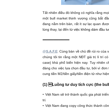
Tất nhiên điều đó không có nghĩa r
một bull market thịnh vượng cũng 
đang nằm trên bàn, rất ít sự lạc qua
lùng thay, lại đến từ
việc không dám 
**********************
@S.A.F.E
: Cùng bàn về chủ đề rủi r