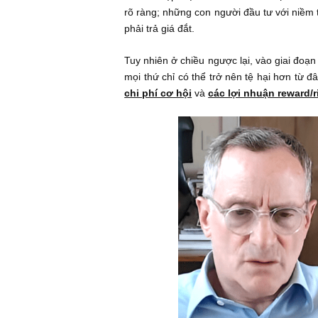
Tôi đã nói trong memo rằng ở giai 
nên tốt đẹp một cách vĩnh viễn. S
rõ ràng; những con người đầu tư vớ
phải trả giá đắt.
Tuy nhiên ở chiều ngược lại, vào gi
mọi thứ chỉ có thể trở nên tệ hại h
chi phí cơ hội
và
các lợi nhuận re