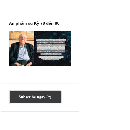
Ấn phẩm lẻ Kỳ 81 đến 83
nghĩa rằng
 tiêu cực
Ấn phẩm cũ Kỳ 78 đến 80
có lẽ – lạ
nvesting),