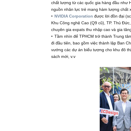
chúng tôi tin rằng một NĐT giá trị l
case) khá phổ biến hiện nay. Tuy 
đáng cho việc lựa chọn đầu tư, bởi 
cung tiền M2/tiền giấy/tiền điện tử 
(1) Luồng tư duy tích cực (t
Việt Nam sẽ trở thành quốc gia p
trị
Việt Nam đang copy công thức thà
chất lượng từ các quốc gia hàng đầ
nguồn nhân lực trẻ mang hàm lượng
NVIDIA Corporation
được lời đồn 
Khu Công nghệ Cao (Q9 cũ), TP. Th
chuyên gia expats thu nhập cao và gi
Tầm nhìn để TPHCM trở thành Tru
đi đầu tiên, bao gồm việc thành lập
vướng các dự án biểu tượng cho khu