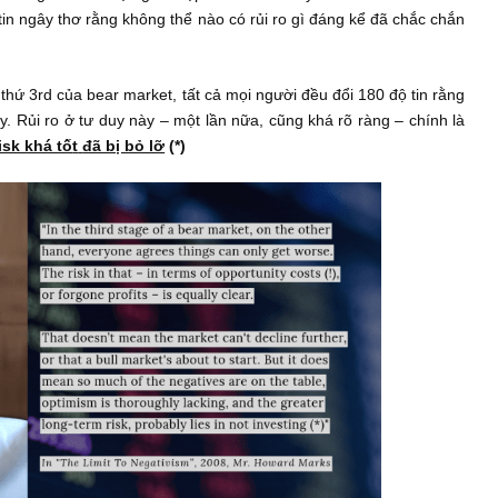
Trong memo
“The Tide Goes Out”
(
Khi thủy triều rút đi
) t
T3/2008, tôi liệt kê ra các giai đoạn quan trọng của cả bull
bear market.
đoạn thứ 3rd của bull market, mọi người bắt đầu tin rằng mọi 
ự kém khôn ngoan của việc gia nhập vào thứ tư duy consensus 
i niềm tin ngây thơ rằng không thể nào có rủi ro gì đáng kể đã
ai đoạn thứ 3rd của bear market, tất cả mọi người đều đổi 180 đ
ơn từ đây. Rủi ro ở tư duy này – một lần nữa, cũng khá rõ ràng 
ward/risk khá tố
t
đã bị bỏ lỡ
(*)