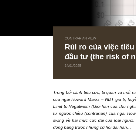
CONTRARIAN VIEW
Rủi ro của việ
đầu tư (the risk 
14/01/2025
Trong bối cảnh tiêu cực, bi quan v
của ngài Howard Marks – NĐT giá t
Limit to Negativism (Giới hạn của c