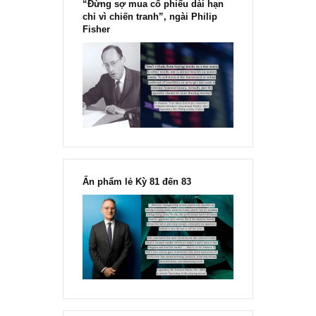
“Đừng sợ mua cổ phiếu dài hạn
chỉ vì chiến tranh”, ngài Philip
Fisher
Ấn phẩm lẻ Kỳ 81 đến 83