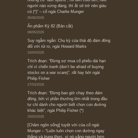
Subscribe ngay (*)
Bài viết gần đây nhất
[Châm ngôn sống] “Làm sao để trở nên giàu
có? Hãy kỷ luật chuẩn bị từng bước một cho
những cú “fast spurts”; rồi đến cuối đời, nếu
người nào xứng đáng, thì ắt sẽ trở nên giàu
có (*)” – cố ngài Charlie Munger
05/06/2026
Ấn phẩm Kỳ 82 (Bản cắt)
08/05/2026
Suy ngẫm ngắn: Chu kỳ của thái độ đám đông
đối với rủi ro, ngài Howard Marks
10/04/2026