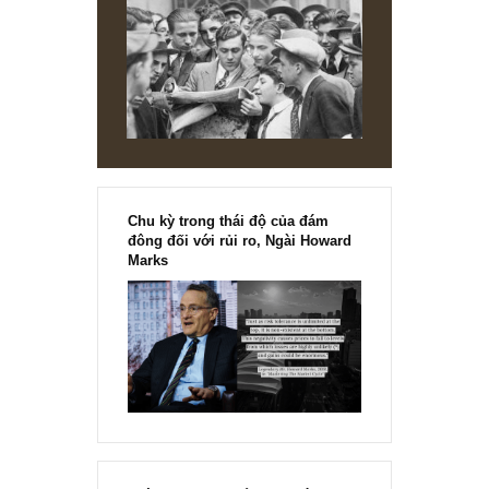
[Ấn phẩm kỳ 82], 36/36 trang,
chính thức phát hành!!
Chu kỳ trong thái độ của đám
đông đối với rủi ro, Ngài Howard
Marks