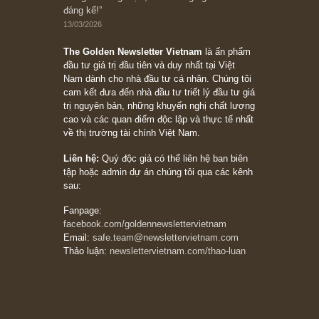
Trích đoạn: “Đừng sợ mua cổ phiếu dài hạn
chỉ vì chiến tranh (don’t be afraid of buying
stocks on a war scare)”, rất hay bởi ngài
Philip Fisher
27/03/2026
Trích đoạn: “Đừng bao giờ chạy theo đám
đông, bởi vì phần thưởng lớn nhất trong đầu
tư chỉ dành cho người biết chọn con đường
khác biệt”, ngài Philip Fisher (*)
20/03/2026
[Châm ngôn sống] tuyệt vời của cố ngài
Munger – “Luôn luôn chọn con đường ngay
thẳng và trung thực, vì nó vắng người hơn
đáng kể!”
13/03/2026
The Golden Newsletter Vietnam
là ấn phẩm
đầu tư giá trị đầu tiên và duy nhất tại Việt
Nam dành cho nhà đầu tư cá nhân. Chúng tôi
cam kết đưa đến nhà đầu tư triết lý đầu tư giá