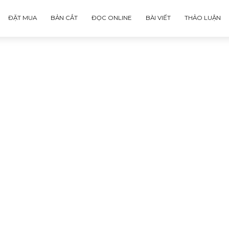
ĐẶT MUA
BẢN CẮT
ĐỌC ONLINE
BÀI VIẾT