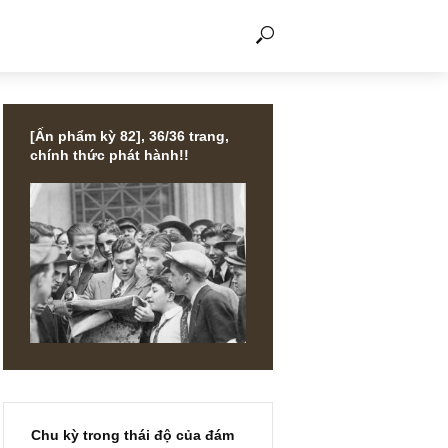
THẢO LUẬN
[Ấn phẩm kỳ 82], 36/36 trang,
chính thức phát hành!!