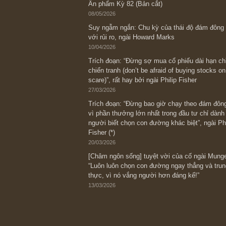
Bài viết gần đây nhất
[Châm ngôn sống] “Làm sao để trở nên
kỷ luật chuẩn bị từng bước một cho nh
spurts”; rồi đến cuối đời, nếu người n
thì ắt sẽ trở nên giàu có (*)” – cố ngài
05/06/2026
Ấn phẩm Kỳ 82 (Bản cắt)
08/05/2026
Suy ngẫm ngắn: Chu kỳ của thái độ đá
với rủi ro, ngài Howard Marks
10/04/2026
Trích đoạn: “Đừng sợ mua cổ phiếu dài
chiến tranh (don’t be afraid of buying s
scare)”, rất hay bởi ngài Philip Fisher
27/03/2026
Trích đoạn: “Đừng bao giờ chạy theo 