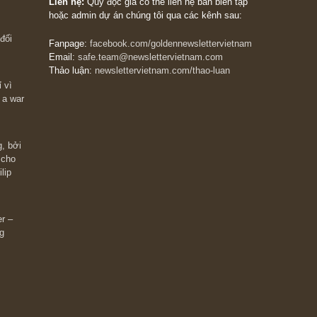
The Golden Newsletter Vietnam
là ấn phẩm đầu
giá trị đầu tiên và duy nhất tại Việt Nam dành cho
 giàu có? Hãy
nhà đầu tư cá nhân. Chúng tôi cam kết đưa đến 
ững cú “fast
đầu tư triết lý đầu tư giá trị nguyên bản, những
ào xứng đáng,
khuyến nghị chất lượng cao và các quan điểm độ
 Charlie Munger
lập và thực tế nhất về thị trường tài chính Việt N
Liên hệ:
Quý độc giả có thể liên hệ ban biên tập
hoặc admin dự án chúng tôi qua các kênh sau:
m đông đối
Fanpage:
facebook.com/goldennewslettervietnam
Email:
safe.team@newslettervietnam.com
Thảo luận:
newslettervietnam.com/thao-luan
 hạn chỉ vì
tocks on a war
đám đông, bởi