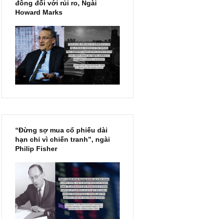
Chu kỳ trong thái độ của đám
đông đối với rủi ro, Ngài
Howard Marks
“Đừng sợ mua cổ phiếu dài
hạn chỉ vì chiến tranh”, ngài
Philip Fisher