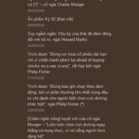
Subscribe ngay (*)
Bài viết gần đây nhất
[Châm ngôn sống] “Làm sao để trở nên giàu
có? Hãy kỷ luật chuẩn bị từng bước một cho
những cú “fast spurts”; rồi đến cuối đời, nếu
người nào xứng đáng, thì ắt sẽ trở nên giàu
có (*)” – cố ngài Charlie Munger
05/06/2026
Ấn phẩm Kỳ 82 (Bản cắt)
08/05/2026
Suy ngẫm ngắn: Chu kỳ của thái độ đám đông
đối với rủi ro, ngài Howard Marks
10/04/2026
Trích đoạn: “Đừng sợ mua cổ phiếu dài hạn