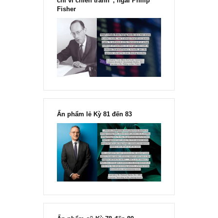
“Đừng sợ mua cổ phiếu dài hạn
chỉ vì chiến tranh”, ngài Philip
Fisher
Ấn phẩm lẻ Kỳ 81 đến 83