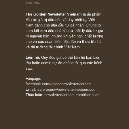
chỉ vì chiến tranh (don’t be afraid of buying
stocks on a war scare)”, rất hay bởi ngài
Philip Fisher
27/03/2026
Trích đoạn: “Đừng bao giờ chạy theo đám
đông, bởi vì phần thưởng lớn nhất trong đầu
tư chỉ dành cho người biết chọn con đường
khác biệt”, ngài Philip Fisher (*)
20/03/2026
[Châm ngôn sống] tuyệt vời của cố ngài
Munger – “Luôn luôn chọn con đường ngay
thẳng và trung thực, vì nó vắng người hơn
đáng kể!”
13/03/2026
The Golden Newsletter Vietnam
là ấn phẩm
đầu tư giá trị đầu tiên và duy nhất tại Việt
Nam dành cho nhà đầu tư cá nhân. Chúng tôi
cam kết đưa đến nhà đầu tư triết lý đầu tư giá
trị nguyên bản, những khuyến nghị chất lượng