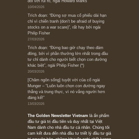
có? Hãy kỷ luật chuẩn bị từng bước một cho
những cú “fast spurts”; rồi đến cuối đời, nếu
người nào xứng đáng, thì ắt sẽ trở nên giàu
có (*)” – cố ngài Charlie Munger
05/06/2026
Ấn phẩm Kỳ 82 (Bản cắt)
08/05/2026
Suy ngẫm ngắn: Chu kỳ của thái độ đám đông
đối với rủi ro, ngài Howard Marks
10/04/2026
Trích đoạn: “Đừng sợ mua cổ phiếu dài hạn
chỉ vì chiến tranh (don’t be afraid of buying
stocks on a war scare)”, rất hay bởi ngài
Philip Fisher
27/03/2026
Trích đoạn: “Đừng bao giờ chạy theo đám
đông, bởi vì phần thưởng lớn nhất trong đầu
tư chỉ dành cho người biết chọn con đường
khác biệt”, ngài Philip Fisher (*)