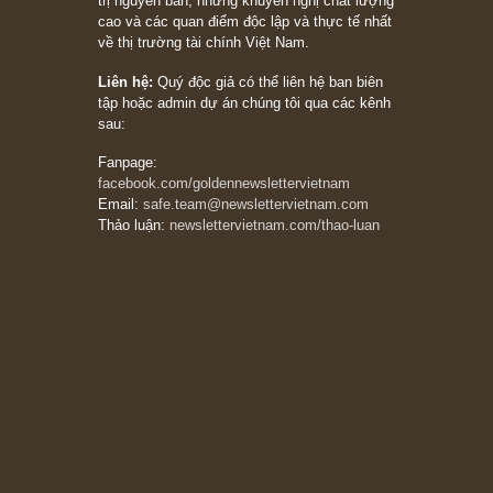
20/03/2026
[Châm ngôn sống] tuyệt vời của cố ngài
Munger – “Luôn luôn chọn con đường ngay
thẳng và trung thực, vì nó vắng người hơn
đáng kể!”
13/03/2026
The Golden Newsletter Vietnam
là ấn phẩm
đầu tư giá trị đầu tiên và duy nhất tại Việt
Nam dành cho nhà đầu tư cá nhân. Chúng tôi
cam kết đưa đến nhà đầu tư triết lý đầu tư giá
trị nguyên bản, những khuyến nghị chất lượng
cao và các quan điểm độc lập và thực tế nhất
về thị trường tài chính Việt Nam.
Liên hệ:
Quý độc giả có thể liên hệ ban biên
tập hoặc admin dự án chúng tôi qua các kênh
sau:
Fanpage:
facebook.com/goldennewslettervietnam