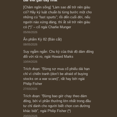
Subscribe ngay (*)
Bài viết gần đây nhất
[Châm ngôn sống] “Làm sao để trở nên giàu
có? Hãy kỷ luật chuẩn bị từng bước một cho
những cú “fast spurts”; rồi đến cuối đời, nếu
người nào xứng đáng, thì ắt sẽ trở nên giàu
có (*)” – cố ngài Charlie Munger
05/06/2026
Ấn phẩm Kỳ 82 (Bản cắt)
08/05/2026
Suy ngẫm ngắn: Chu kỳ của thái độ đám đông
đối với rủi ro, ngài Howard Marks