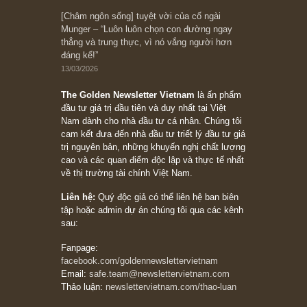
10/04/2026
Trích đoạn: “Đừng sợ mua cổ phiếu dài hạn
chỉ vì chiến tranh (don’t be afraid of buying
stocks on a war scare)”, rất hay bởi ngài
Philip Fisher
27/03/2026
Trích đoạn: “Đừng bao giờ chạy theo đám
đông, bởi vì phần thưởng lớn nhất trong đầu
tư chỉ dành cho người biết chọn con đường
khác biệt”, ngài Philip Fisher (*)
20/03/2026
[Châm ngôn sống] tuyệt vời của cố ngài
Munger – “Luôn luôn chọn con đường ngay
thẳng và trung thực, vì nó vắng người hơn
đáng kể!”
13/03/2026
The Golden Newsletter Vietnam
là ấn phẩm
đầu tư giá trị đầu tiên và duy nhất tại Việt
Nam dành cho nhà đầu tư cá nhân. Chúng tôi